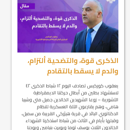
الذكرى قوة، والتضحية ألتزام،
والدم لا يسقط بالتقادم
يعقوب كوركيس تصادف اليوم ١٢ شباط الذكرى ٤٢
لاستشهاد بطلين من أبطال حركتنا الديمقراطية
الآشورية – زوعا الشهيدين الخالدين جميل متي وشيبا
هامي، وهم يقارعون الآلة العسكرية للنظام
الدكتاتوري البائد في قرية هيژركي القريبة من سميل،
وقبلها بأيام في الثالث من شباط استذكرنا الشهداء
الخالدون الثلاث يوسف توما ويوبرت بنيامين ويوحنا