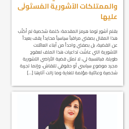
والممتلكات الآشورية المُستَولَى
عليها
بقلم آشور توما هرمز المقدمة: كلمة شخصية لم أكتُب
هذا المقال بصفتي مراقباً سياسياً محايداً يقف بعيداً
عن القضية، بل بصفتي واحداً من أبناء العائلات
الآشورية التي عاشَت تداعيات هذا الملف لعقودٍ
طويلة. فبالنسبة لي، لا تمثل قضية الأراضي الآشورية
مجرد موضوع سياسي أو حقوقي للنقاش، وإنما تجربة
شخصية وعائلية مؤلمة للغاية وما زالت آثارها […]