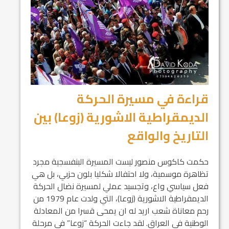
قراءة في مسيرة الحركة
الديمقراطية الاشورية (زوعا) بين
التاريخ والواقع
حكمت كاكوس منصور ليست المسيرة البنفسجية مجرد
تظاهرة موسمية، ولا احتفالا شكليا بلون حزبي، بل هي
فعل سياسي واع، وتجسيد عملي لمسيرة نضال الحركة
الديمقراطية الاشورية (زوعا)، التي ولدت عام 1979 من
رحم معاناة شعب اريد له ان يمحى قسرا من المعادلة
الوطنية في العراق. لقد جاءت الحركة “زوعا” في مرحلة