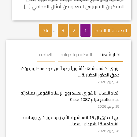
المفكرين الآشوريين المعروفين أمثال المحامي […]
الصفحة التالية «
1
2
3
…
74
اخبار شعبنا
الوطنية والدولية
العامة
نينوى تكشف شاهداً آشورياً جديداً من عهد سنحاريب يؤكد
عمق الجذور الحضارية ...
28 يونيو, 2026
اتحاد النساء الآشوري يجسد روح الإسناد القومي بمبادرته
تجاه طاقم فيلم Case 1087
28 يونيو, 2026
في الذكرى ال 19 لاستشهاد الأب رغيد عزيز كني ورفاقه
الشمامسة الشهداء: بسما...
28 يونيو, 2026