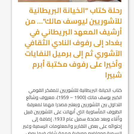
رحلة كتاب “الخيانة البريطانية
للآشوريين ليوسف مالك”… من
أرشيف المعهد البريطاني في
بغداد إلى رفوف النادي الثقافي
الآشوري ثم إلى برميل النفايات
وأخيرا على رفوف مكتبة أبرم
شبيرا
كتاب الخيانة البريطانية للآشوريين للمفكر القومي
الكبير يوسف مالك (1900 – 1959)، معروف وشائع
التداول بين الآشوريين ويعتبر مصدرا مهما لمعرفة
الظروف المأساوية التي أنهالت على الآشوريين قبيل
وأثناء وبعد مذبحة سميل عام 1933. إضافة إلى
إحتوائه على بعض التقارير والمعلومات الرسمية وغير
الرسمية ومواضيع معرفية مهمة شارك فيها بعض