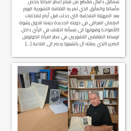
شمائيل دانيال مقطع من فيلم (عطر امرأة) يلخص
مأساتنا والمأزق الذي تمر به الثقافة الآشورية اليوم
بعد المهزلة الانتخابية التي حدثت قبل أيام لانتخابات
البرلمان العراقي في دورته الجديدة حينما تتحول رشوة
(الأصوات) وقبولها الى مسألة اختلاف في الرأي داخل
اوساط المثقفين الآشوريين في عطر امرأة الكولونيل
الضرير (الذي يمثله آل باتشينو) يحضر الى القاعة […]