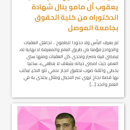
يعقوب أل مامو ينال شهادة
الدكتوراه من كلية الحقوق
بجامعة الموصل
لم يعرف اليأس ولا حدودا للطموح .. تجاهل العقبات
والحواجز مؤمنا بان طريق العلم والمعرفة لا نهاية له،
ليمضي فيه باصرار وتحدي كل العقبات ومنها سني
العمر، حيث امضى حياته بشغف لا ينطفىء، ساعيا
بخطى واثقة صوب تحقيق انجاز علمي تلو الاخر، ليكتب
بها قصة نجاح تروى عبر الاجيال ومثال يحتذى به في
العلم والجد […]