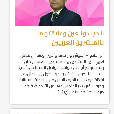
الحيث والعَين وعلاقتهما
بالمبشرين الغربيين
أثرا كادو – ألقوش بين فترة وأخرى، وعند أي نقاش
لغوي، بين المختصين واللامختصين باللغة، ان كان
بلقاء مباشر أو على مواقع التواصل الاجتماعي، أغلب
الأحيان ما يكون النقاش والذي يتحول إلى جدال، على
لفظة حرف الـ(ܚ) الحرف الثامن من الأبجدية السريانية،
وحرف العَين (ܥ) الخامس عشر من الأبجدية، فيقول
طرف بأنه يُلفظ الأول (ح) […]