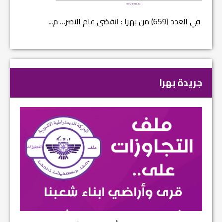
في العدد (659) من بهرا : انقضى عام النصر… م...
في العدد ا
جريدة بهرا