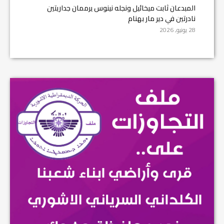
المبدعان ثابت ميخائيل ونجله نينوس يرممان جداريتين
نادرتين في دير مار بهنام
28 يونيو, 2026