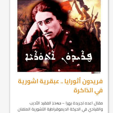
فريدون أثورايا .. عبقرية اشورية
في الذاكرة
مقال اعده لجريدة بهرا – ܒܗܪܐ الفقيد الأديب
والقيادي في الحركة الديموقراطية الآشورية الملفان