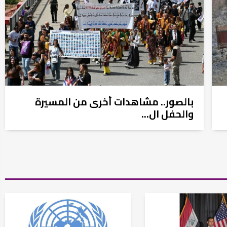
بالصور.. مشاهدات أخرى من المسيرة
والحفل ال...
في العدد الجديد من صحيفة بهرا (658): هل
انتهت عملي...