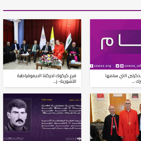
ود الأثرية.. زوعا أورغ في
الكاتب والباحث يعقوب ابونا .. الكتابة مسؤول
كبير...
كرتين التي سلمها
فرع كركوك لحركتنا الديموقراطية
 ...
الآشورية- ز...