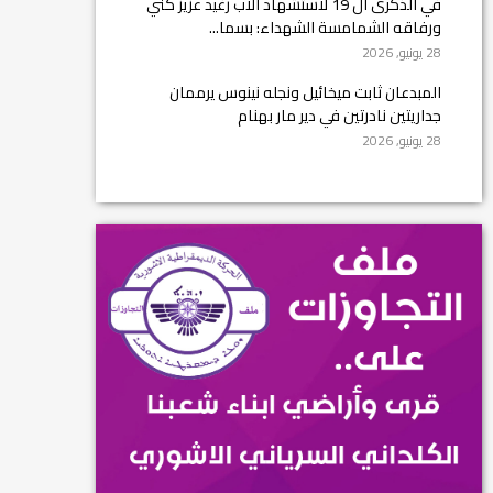
في الذكرى ال 19 لاستشهاد الأب رغيد عزيز كني
ورفاقه الشمامسة الشهداء: بسما...
28 يونيو, 2026
المبدعان ثابت ميخائيل ونجله نينوس يرممان
جداريتين نادرتين في دير مار بهنام
28 يونيو, 2026
وفد مشترك من أحزابنا القومية يلتقي محافظ ن...
زوعا اورغ – نينوى التقى وفد مشترك من ...