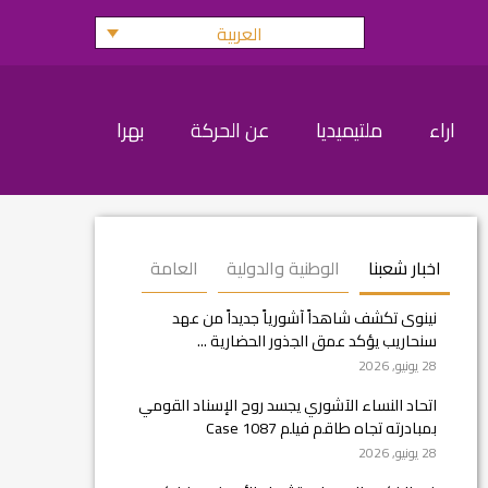
العربية
اراء
ملتيميديا
عن الحركة
بهرا
اخبار شعبنا
الوطنية والدولية
العامة
نينوى تكشف شاهداً آشورياً جديداً من عهد
سنحاريب يؤكد عمق الجذور الحضارية ...
28 يونيو, 2026
اتحاد النساء الآشوري يجسد روح الإسناد القومي
بمبادرته تجاه طاقم فيلم Case 1087
28 يونيو, 2026