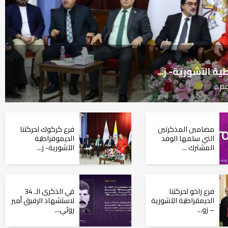
 ز...
مضامين المذكرتين
فرع كركوك لحركتنا
التي سلمها الوفد
الديموقراطية
المشترك ...
الآشورية- ز...
فرع زاخو لحركتنا
في الذكرى الـ 34
الديمقراطية الآشورية
لاستشهاد الرفيق أمير
– زو...
روئي...