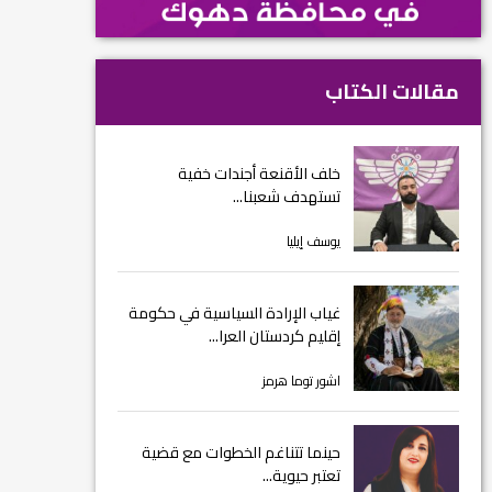
مقالات الكتاب
خلف الأقنعة أجندات خفية
تستهدف شعبنا...
يوسف إيليا
غياب الإرادة السياسية في حكومة
إقليم كردستان العرا...
اشور توما هرمز
حينما تتناغم الخطوات مع قضية
تعتبر حيوية...