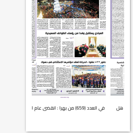
في العدد (659) من بهرا : انقضى عام النصر… م...
انتهت عملي...