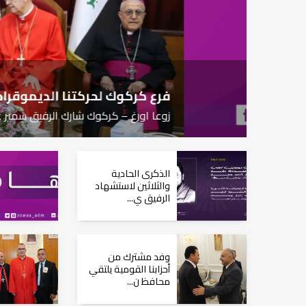
فرع كركوك لحركتنا الديموقراطية الآشورية-
زوعا اورغ – كركوك شارك الرفيق سمير عم...
الذكرى الحادية
والثلاثين لاستشهاد
الرفيق ي...
وفد مشترك من
أحزابنا القومية يلتقي
محافظ ن...