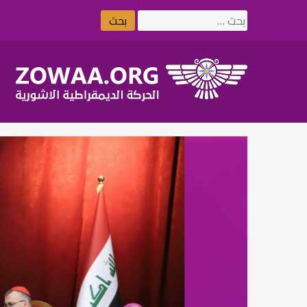
Ski
البحث
t
عن:
conten