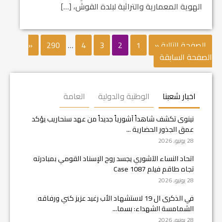
الهوية المعمارية والتراثية لبلدة القوش، […]
الصفحة التالية «
1
2
3
4
…
290
«
الصفحة السابقة
اخبار شعبنا
الوطنية والدولية
العامة
نينوى تكشف شاهداً آشورياً جديداً من عهد سنحاريب يؤكد
عمق الجذور الحضارية ...
28 يونيو, 2026
اتحاد النساء الآشوري يجسد روح الإسناد القومي بمبادرته
تجاه طاقم فيلم Case 1087
28 يونيو, 2026
في الذكرى ال 19 لاستشهاد الأب رغيد عزيز كني ورفاقه
الشمامسة الشهداء: بسما...
28 يونيو, 2026