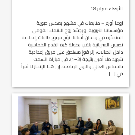
الأربعاء فبراير 18
​زوعا أورغ – متابعات ​في مشهدٍ يعكس حيوية
مؤسساتنا التربوية، ويجسّد روح الانتماء القومي
المتجذّرة في وجدان أجيالنا، توّج فريق طالبات إعدادية
نصيبين السريانية بلقب بطولة كرة القدم الخماسية
داخل الصالات، إثر فوزٍ مستحق على فريق إعدادية
شهيد ملا أمين بنتيجة (3–1)، في مباراة اتسمت
بالحماس العالي والروح الرياضية. ​إن هذا الإنجاز لا يُقرأ
في […]