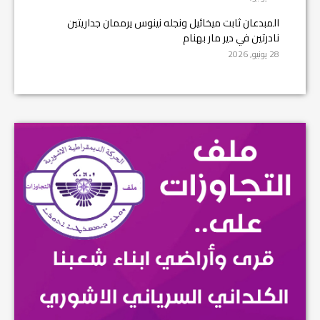
المبدعان ثابت ميخائيل ونجله نينوس يرممان جداريتين
نادرتين في دير مار بهنام
28 يونيو, 2026