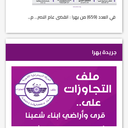
في العدد (659) من بهرا : انقضى عام النصر… م...
في العدد ا
جريدة بهرا