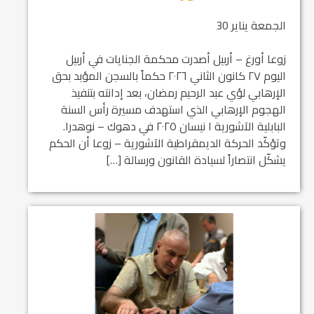
الجمعة يناير 30
زوعا أورغ – أربيل أصدرت محكمة الجنايات في أربيل
اليوم ٢٧ كانون الثاني ٢٠٢٦ حكماً بالسجن المؤبد بحق
الإرهابي لؤي عبد الرحيم رمضان، بعد إدانته بتنفيذ
الهجوم الإرهابي الذي استهدف مسيرة رأس السنة
البابلية الآشورية ١ نيسان ٢٠٢٥ في دهوك – نوهدرا.
وتؤكّد الحركة الديمقراطية الآشورية – زوعا أن الحكم
يشكّل انتصاراً لسيادة القانون ورسالة […]