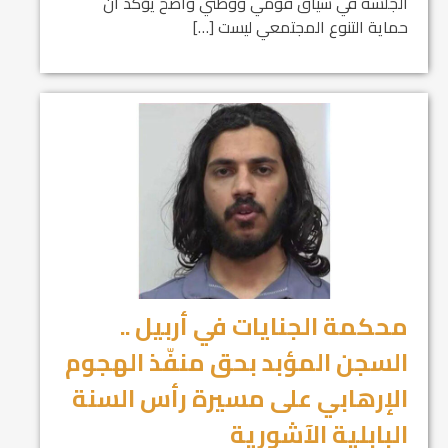
الجلسة في سياق قومي ووطني واضح يؤكد أن
حماية التنوع المجتمعي ليست […]
محكمة الجنايات في أربيل ..
السجن المؤبد بحق منفّذ الهجوم
الإرهابي على مسيرة رأس السنة
البابلية الآشورية