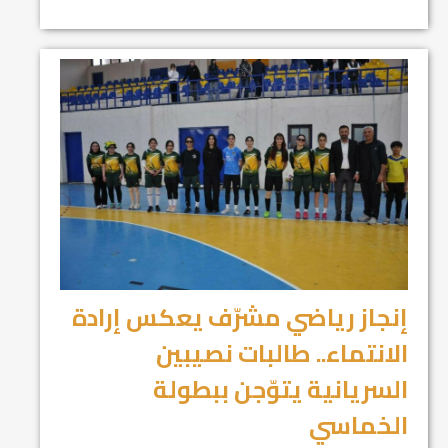
إنجاز رياضي مشرّف يعكس إرادة
الانتماء.. طالبات نصيبين
السريانية يتوّجن ببطولة
الخماسي