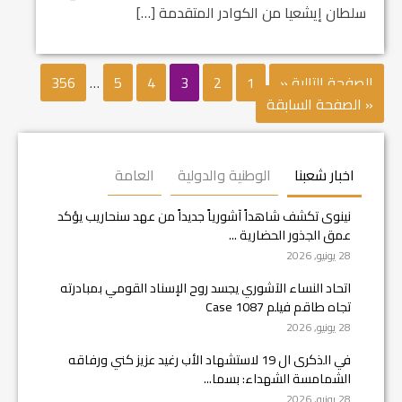
سلطان إيشعيا من الكوادر المتقدمة […]
الصفحة التالية «
1
2
3
4
5
…
356
« الصفحة السابقة
اخبار شعبنا
الوطنية والدولية
العامة
نينوى تكشف شاهداً آشورياً جديداً من عهد سنحاريب يؤكد
عمق الجذور الحضارية ...
28 يونيو, 2026
اتحاد النساء الآشوري يجسد روح الإسناد القومي بمبادرته
تجاه طاقم فيلم Case 1087
28 يونيو, 2026
في الذكرى ال 19 لاستشهاد الأب رغيد عزيز كني ورفاقه
الشمامسة الشهداء: بسما...
28 يونيو, 2026