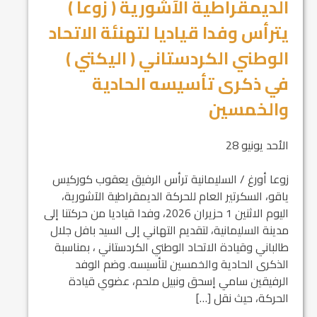
الديمقراطية الآشورية ( زوعا )
يترأس وفدا قياديا لتهنئة الاتحاد
الوطني الكردستاني ( اليكتي )
في ذكرى تأسيسه الحادية
والخمسين
الأحد يونيو 28
زوعا أورغ / السليمانية ترأس الرفيق يعقوب كوركيس
ياقو، السكرتير العام للحركة الديمقراطية الآشورية،
اليوم الاثنين 1 حزيران 2026، وفدا قياديا من حركتنا إلى
مدينة السليمانية، لتقديم التهاني إلى السيد بافل جلال
طالباني وقيادة الاتحاد الوطني الكردستاني ، بمناسبة
الذكرى الحادية والخمسين لتأسيسه. وضم الوفد
الرفيقين سامي إسحق ونبيل ملحم، عضوي قيادة
الحركة، حيث نقل […]