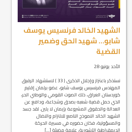
الشهيد الخالد فرنسيس يوسف
شابو… شهيد الحق وضمير
القضية
الأحد يونيو 28
نستذكر باعتزاز وإجلال الذكرى ( 33 ) لاستشهاد الرفيق
المهندس فرنسيس يوسف شابو، عضو برلمان إقليم
كوردستان العراق، ذلك الصوت القومي والوطني الحر،
الذي حمل قضية شعبه بصدق وشجاعة، ودافع عن
العدالة والحقوق المشروعة بإيمان لا يلين. لقد جسد
الشهيد الخالد النموذج الناصع للالتزام والنضال
والمسؤولية، فكان حضوره في مسيرة الحركة
الديمقراطية الآشورية، علامة مضيئة […]