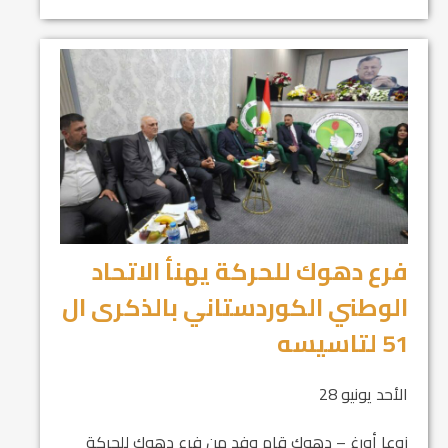
فرع دهوك للحركة يهنأ الاتحاد
الوطني الكوردستاني بالذكرى ال
51 لتاسيسه
الأحد يونيو 28
زوعا أورغ – دهوك قام وفد من فرع دهوك للحركة