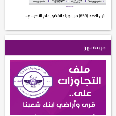
في العدد (659) من بهرا : انقضى عام النصر… م...
في العدد ا
جريدة بهرا