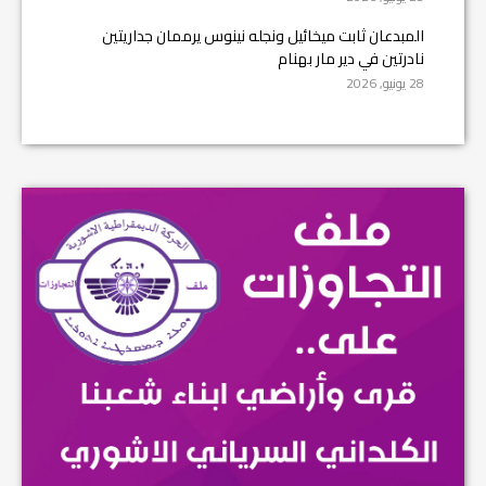
المبدعان ثابت ميخائيل ونجله نينوس يرممان جداريتين
نادرتين في دير مار بهنام
28 يونيو, 2026