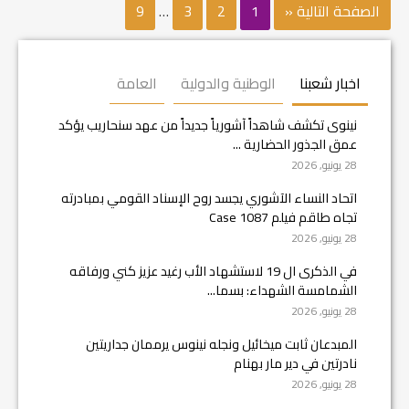
الصفحة التالية «
1
2
3
…
9
اخبار شعبنا
الوطنية والدولية
العامة
نينوى تكشف شاهداً آشورياً جديداً من عهد سنحاريب يؤكد
عمق الجذور الحضارية ...
28 يونيو, 2026
اتحاد النساء الآشوري يجسد روح الإسناد القومي بمبادرته
تجاه طاقم فيلم Case 1087
28 يونيو, 2026
في الذكرى ال 19 لاستشهاد الأب رغيد عزيز كني ورفاقه
الشمامسة الشهداء: بسما...
28 يونيو, 2026
المبدعان ثابت ميخائيل ونجله نينوس يرممان جداريتين
نادرتين في دير مار بهنام
28 يونيو, 2026