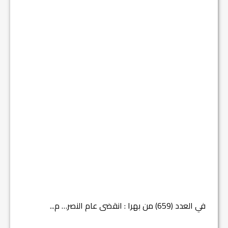
في العدد (659) من بهرا : انقضى عام النصر… م...
في العدد ا