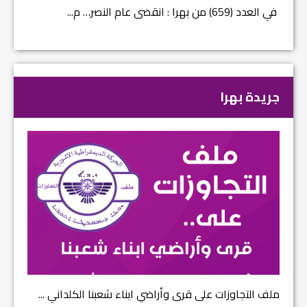
في العدد (659) من بهرا : انقضى عام النصر… م...
في العدد ا
جريدة بهرا
ملف التجاوزات على قرى وأراضي ابناء شعبنا الكلداني ...