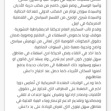
وآسيا الوسطى وضم شون كامبر من مكتب حرية الأديان
والسيدة سوزان نوتار من المكتب الدولي للعدالة الجنائية
والسيدة شيري اوليري من القسم السياسي في القنصلية
الامريكية في اربيل.
وقدم نائب السكرتير العام لحركتنا الديمقراطية الاشورية
موقف زوعا بخصوص الاستفتاء في الاقليم وضرورة ضمان
حقوق المكونات القومية التي تعاني من تهميش سياسي
واضح وتجربة صعبة خلال السنوات الماضية.
كما اكد في اللقاء رفض الحركة لاي استفتاء في مناطق
سهل نينوى كون الامر غير شرعي ولا يستند لاي قانون او
دستور وسيقود ذلك المنطقة الى صراعات جديدة يدفع
ثمنها السكان الأبرياء كما حصل عند اجتياح داعش
مناطقهم.
كما ودعى الولايات المتحدة الامريكية ان تُمارس دورا
اكبر في الضغط على الاطراف التي تتجاوز على حقوق
الأقليات وتصادر ارادتها وتفرض عليها اجندات لا تلتقي
ومصالحها وتقديم الدعم للإعمار وبناء البنية التحتية في
مناطق سهل نينوى التي تعرض للإبادة على يد داعش