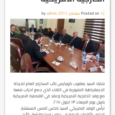
12 سبتمبر, 2017
Posted on
by
admin
شارك السيد يعقوب كوركيس نائب السكرتير العام للحركة
الديمقراطية الاشورية في اللقاء الذي جمع احزاب شعبنا
مع وفد الخارجية الامريكية وعقد في القنصلية الامريكية
باربيل يوم الاربعاء ١٣ ايلول ٢٠١٧.
ترأس الوفد الامريكي السيد ناكس ثامس المستشار
الخاص للأقليات الدينية في جنوب اسيا والشرق الأدنى