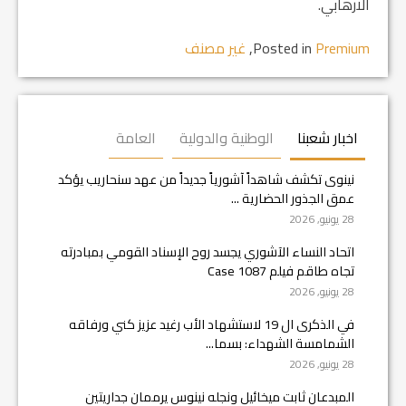
الارهابي.
Premium
Posted in
,
غير مصنف
اخبار شعبنا
الوطنية والدولية
العامة
نينوى تكشف شاهداً آشورياً جديداً من عهد سنحاريب يؤكد
عمق الجذور الحضارية ...
28 يونيو, 2026
اتحاد النساء الآشوري يجسد روح الإسناد القومي بمبادرته
تجاه طاقم فيلم Case 1087
28 يونيو, 2026
في الذكرى ال 19 لاستشهاد الأب رغيد عزيز كني ورفاقه
الشمامسة الشهداء: بسما...
28 يونيو, 2026
المبدعان ثابت ميخائيل ونجله نينوس يرممان جداريتين