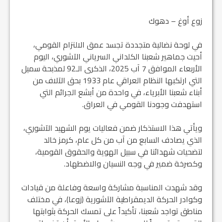
زوع أوغ – دهوك
في لوحة نضالية متجددة تجسد عمق الالتزام القومي،
أحيت جماهير شعبنا الكلداني السرياني الآشوري، اليوم
الأربعاء الموافق 7 آب 2025، الذكرى الـ92 لمذبحة سميل
التي ارتكبها النظام العراقي عام 1933 بحق الآلاف من
أبناء شعبنا الأبرياء، في واحدة من أبشع الجرائم التي
استهدفت وجودنا القومي في العراق.
ويأتي هذا الاستذكار ضمن فعاليات يوم الشهيد الآشوري،
الذي يصادف السابع من آب من كل عام، كرمز خالد
لتضحيات شهدائنا في سبيل الهوية والحقوق القومية،
وكصرخة ضمير في وجه النسيان والاضطهاد.
وقد شهدت المناسبة مشاركة واسعة وفاعلة من قيادات
وكوادر الحركة الديمقراطية الآشورية (زوعا)، في مختلف
مناطق تواجد شعبنا، تأكيداً على تمسك الحركة بثوابتها