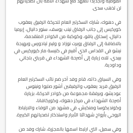
القومية وتجديداً للعهد مع شهداء الأمة بأن تضحياتهم
لن تذهب سدى.
في دهوك، شارك السكرتير العام للحركة الرفيق يعقوب
كوركيس إلى جانب الرفاق نينب يوسف، سنور دانيال، إيرميا
دانيال، إسحاق ياقو، وكوكبة من الكوادر المتقدمة،
بالاضافة إلى الرفاق روبرت نوزاد و وليم تيادورس وبهيجة
نيشو في القداس الذي أقيم في كنيسة مار كيوركيس في
بيبدي، تلاه زيارة إلى أضرحة الشهداء في قريتي بلجاني
وداودية.
وفي السياق ذاته، قام وفد آخر ضم نائب السكرتير العام
الرفيق فريد يعقوب والرفيقين آشور صليوا ونينوس
عوديشو، وبرفقة مجموعة من كوادر الحركة، بزيارة
أضرحة الشهداء في مركز دهوك، وكوركافانا،
وكونديكوسا ومنكيش، في مشهد من الوفاء والارتباط
الروحي بأرواح شهدائنا الأبرار واستذكار تضحياتهم الكبيرة.
وفي سميل، التي ارتبط اسمها بالمجزرة، شارك وفد من