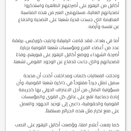
أكاليل من الزهور على أضرحتهم الطاهرة واستذكروا
تضحياتهم الغالية، مستلهمين العبر من هذه المناسبة
العظيمة التي جسدت قدرة شعبنا على التضحية والدفاع
عن نفسه وأرضه.
أما في بغداد، فقد قامت الرفيقة وايليت كوركيس، برفقة
عدد من أعضاء الفرع ومؤسسات شعبنا القومية بزيارة
أضرحة الشهداء ووضع أكاليل الزهور على قبورهم، وفاءً
لتضحياتهم والتي جاءت للدفاع عن الوجود القومي لشعبنا.
وتخللت الفعاليات كلمات ومداخلات أكدت أن مذبحة
سميل تمثل جرحاً مفتوحاً في ذاكرة شعبنا القومية، وأن
مسؤولية النضال من أجل الاعتراف الدولي بها كجريمة
إبادة جماعية تقع على عاتق كل القوى والمؤسسات
القومية والحقوقية، داعين إلى توحيد الجهود والعمل
على منع تكرار مثل هذه الجرائم مستقبلاً.
كما رفعت أعلام امتنا، ووُضعت أكاليل الزهور على النصب