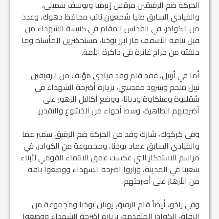
الحركة ضم الرفيقين مرقس إيرميا ويوسف سميلي،
والقيادي السابق طليا شمعون نائب محافظ دهوك، وعدد
من الكوادر، في القداس المقام في كنيسة الشهداء من
قبل نيافة الأسقف مار ابرز يوخنا، مستحضرين المأساة وما
خلفته من جراح غائرة في ذاكرة الأمة.
أما في أربيل، فقد قام وفد قيادي مؤلف من الرفيقين
نبيل ملحم وسرود مقدسي، بزيارة أضرحة الشهداء في
شقلاوة وعينكاوة وديانا، ووضع أكاليل الزهور على
أضرحتهم الطاهرة، وسط أجواء من الخشوع والتقدير.
وفي كركوك، شارك وفد من الحركة ضم الرفيق سمير عما
والقيادي السابق عماد يوخنا، ومجموعة من الكوادر، في
مراسم الاستذكار التي عكست عمق الانتماء القومي لأبناء
شعبنا في المدينة، وزاروا اضرحة الشهداء ووضعوا باقة
من الأزهار على أضرحتهم.
وفي زاخو، أيضاً قام الرفيق يونان يوخنا ومجموعة من
الرفاق الكوادر المتقدمة، بزيارة اضرحة الشهداء ووضعوا