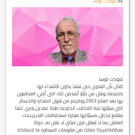
by
شوكت توسا
شوكت توسا
يُقال بأن البلاوي حين تشتد يكون الأشداء لها
بالمرصاد,وهل من بليّةٍ أشدمن تلك التي اُبتليَ العراقيون
بها بعد العام 2003,وبالرغم من هول الضحايا والخسائر
التي سببّتها بلية التدخلات الخارجيه طيلة عقدين,ينبري علينا
منتفع ليختزل مسببّاتها بعبارة استحقاقات التحرير,حدث
العاقل بما لا يُعقل فإن صدّق لا عقل له, دولة
بعظمَةامريكا تمتلك من مقومات السيطره ما لايمتلكه