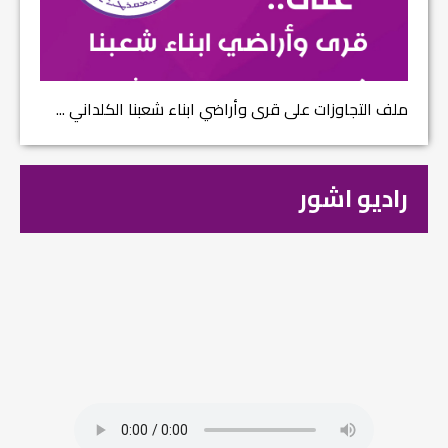
ملف التجاوزات على قرى وأراضي ابناء شعبنا الكلداني ...
راديو اشور