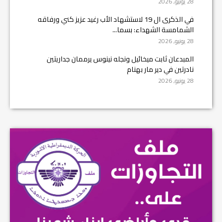
28 يونيو, 2026
في الذكرى ال 19 لاستشهاد الأب رغيد عزيز كني ورفاقه
الشمامسة الشهداء: بسما...
28 يونيو, 2026
المبدعان ثابت ميخائيل ونجله نينوس يرممان جداريتين
نادرتين في دير مار بهنام
28 يونيو, 2026