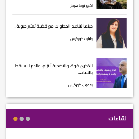
اشور توما هرمز
حينما تتناغم الخطوات مع قضية تعتبر حيوية...
وايليت كوركيس
الذكرى قوة، والتضحية ألتزام، والدم لا يسقط
بالتقاد...
يعقوب كوركيس
لقاءات