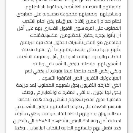
عقوباتهم الاقتصايه الغاشمه ,فجاؤونا باساطيلهم
وبساطيلهم وبمعيتهم مجموعه محسوبه على معارضي
نظام صدام زاعمين إنقاذ العراق,لم يكن امام الشعب
المغلوب على امره سوى القبول القسري بهم على أمل
أن يأتوا بجديد يحقق للمظلومين مكسبا,فمُنحت
للقادمين مع المحرر تأشيرات الدخول تحت قبة البرلمان
علّهم يردوا جمائل الشعب,لكنهم ما أن اعتلوا منصات
الخطب والوعود الرنانه داسوا على نُبل وعفوية التشريف
الشعبي لهم فتنصلوا تاركين الشعب في ويلاته.
ولكي يكون المرء منصفا فيما يقوله, لا يكفي لوم
الغرباءوترك الأقربين الذين اقترفوا الأسوء .
الذي اقترفه الأقربون بحق شعبهم المغلوب يُعد جريمة
يندى لهاالجبين , لا تفي المفردات والتعابير في وصف
حاكمينا الذين انحصر شغلهم الشاغل ولحد هذه اللحظه
بتقاسم الكعكه على طاولة اتفاقاتهم تاركين الشعب في
مصائبه ,وإن واجهتهم لحظة اتخاذ موقف وطني مشرف
لحماية أمن و سيادة الوطن تشطرهم الكعكة الى شطرين
كما تفعل بهم جلساتهم الحاليه لانتخاب الرئاسات , وكما