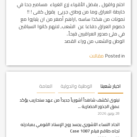
اختم واقول , بفضل الأقرباء زرع الغرباء مسامير جحا في
خارطة العراق وما من وطني جريئ يقول كفى ! !!
نمونات من هكذا ساسه ,اراهم أصغر من ان يتباروا مع
خصوم العراق دفاعا عن الشعب, لانهم كانوا السباقين
في ملئ صدور العراقيين قيحاً..
الوطن والشعب من وراء القصد
Posted in
مقالات
اخبار شعبنا
الوطنية والدولية
العامة
نينوى تكشف شاهداً آشورياً جديداً من عهد سنحاريب يؤكد
عمق الجذور الحضارية ...
28 يونيو, 2026
اتحاد النساء الآشوري يجسد روح الإسناد القومي بمبادرته
تجاه طاقم فيلم Case 1087