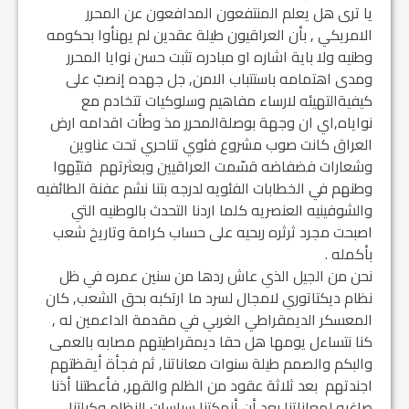
يا ترى هل يعلم المنتفعون المدافعون عن المحرر
الامريكي , بأن العراقيون طيلة عقدين لم يهنأوا بحكومه
وطنيه ولا باية اشاره او مبادره تثبت حسن نوايا المحرر
ومدى اهتمامه باستتباب الامن, جل جهده إنصبّ على
كيفيةالتهيئه لارساء مفاهيم وسلوكيات تتخادم مع
نواياه,اي ان وجهة بوصلةالمحرر مذ وطأت اقدامه ارض
العراق كانت صوب مشروع فئوي تناحري تحت عناوين
وشعارات فضفاضه قسّمت العراقيين وبعثرتهم فتيّهوا
وطنهم في الخطابات الفئويه لدرجه بتنا نشم عفنة الطائفيه
والشوفينيه العنصريه كلما اردنا التحدث بالوطنيه التي
اصبحت مجرد ثرثره ربحيه على حساب كرامة وتاريخ شعب
بأكمله .
نحن من الجيل الذي عاش ردها من سنين عمره في ظل
نظام ديكتاتوري لامجال لسرد ما ارتكبه بحق الشعب, كان
المعسكر الديمقراطي الغربي في مقدمة الداعمين له ,
كنا نتساءل يومها هل حقا ديمقراطيتهم مصابه بالعمى
والبكم والصمم طيلة سنوات معاناتنا, ثم فجأة أيقظتهم
اجندتهم بعد ثلاثة عقود من الظلم والقهر, فأعطتنا أذنا
صاغيه لمعاناتنا بعد أن أنهكتنا سياسات النظام وكبلتنا