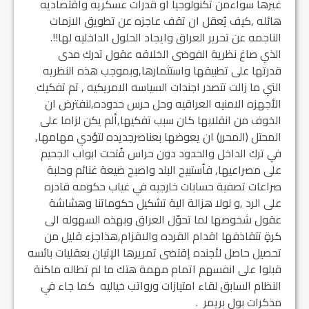
غيرها سواءمن تكنولوجيا او قدرات عسكريه واقتصاديه
هائله ,كيف يُعقل ان تقف عاجزه عن تطويق الازمات
الناجمه عن تحرير العراق وايجاد الحلول الداخليه لها!!.
الذي صاغ نظرية الفوضى الخلاقه عقول تدرك مدى
قدرتها على تطبيقها واستثمارها,وبموجب هذه النظريه
التي ما زالت تتصدر اجندات السياسه الامريكيه , تم تفكيك
الأجهزه الامنيه العراقيه وحل حرس حدوده,لنفترض ان
الخوف من انقلابها كان سبب تفكيها,ألم يكن لزاما على
المحتل (المحرر) ان يعوضها بعناصرجديده لتؤدي مهامها,
في ترك الداخل والحدود دون حراس فُتحت ابواب الجحيم
على مصراعيها, فاُستبيح البلد واصبح ضيعة غنائم وحلبة
صراعات تصفية حسابات خارجيه في غياب حكومه قادره
على الرد ,و لولا هزالة الية تشكيل حكوماتنا وهشاشة
عقول شخوصها لما تحوّل العراق وبهذه السهوله الى
كرةٍ تتقاذفها اقدام القرده والاقزام,هذاجزء قليل من
تحصيل حاصل لأجنده إقتضى تمريرها الإتيان بعقليات بائسه
قبلوا على انفسهم اتمام مهمة هتك ما لم تطاله ماكنة
النظام السابق لقاء امتيازات ورواتب خياليه كما جاء في
مذكرات بول بريمر .