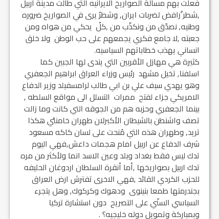
فعلت بهم مسألة الصواريخ الايرانيه التي طالت مدينة اربيل
,شطر ٌرافض لضربات ايران, وشطرٌ يرى في الصواريخ ضروره
وطنيه, نصدّق من ونكذّب من ,كلٌ يحكي من هواه ومن
جعبته ,لا جامع فكري يجمعهم على حب الوطن ولا خلق
انساني يهذب خطاباتهم السياسيه.
كثيرة هي مهازل الأقربين التي يندى لها الجبين كما
اسلفنا, تخيل مشهد رئيس وزراء العراق ابراهيم الجعفري
وهو يهدي سيف علي بن ابي طالب لرامسفيلد وزير الدفاع
الامريكي جزاء لفتح ممرات التسلل الى مواقع السلطه ,
بينما الجعفري وحزبه هم من الجوقه التي كانت وما زالت
تصف واشنطن بالشيطان الأكبرلان طهران خامنئي هكذا
تريد, وطهران هذه التي مُنحت على لسان كاكه مسعود
شرف الدفاع عن اربيل امام هجمات داعش,فهي اليوم
تدك ليس فقط بغداد وبلد وعين الاسد انما ولأكثر من مره
تدك اربيل بصواريخها ,أما أنقرة السلطان اردوغان الحليفه
للحزب الكردي القائد ,فهي الاخرى تفترش ارض العراق
بجندرمتها طمعا بنينوى ودهوك وكركوك, وهل يتجرء
السياسي السنّي على التصريح دون استشارة تركيا
وبمباركة وتمويل دوله خليجيه؟ .