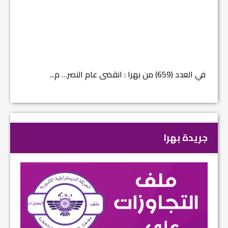
في العدد (659) من بهرا : انقضى عام النصر… م...
في العدد ا
جريدة بهرا