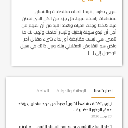
سهى بطرس قوجا الحياة مقتطفات والانسان
مقتطفات راسخة فيها. كل جزء من الكل الذي نقطن
فيه. هكذا وجدت الحياة وهكذا لابد من أن تفهم من
أجل أن تبدو سهلة بنظرك وتتيسر أمامك وتهب لك ما
تتمنى. هي ليست مقايضة أو إبداء شيء مقابل آخر
ولكن هو التفاوض العقلاني بينك وبين ذاتك في سبيل
الوصول إلى […]
اخبار شعبنا
الوطنية والدولية
العامة
نينوى تكشف شاهداً آشورياً جديداً من عهد سنحاريب يؤكد
عمق الجذور الحضارية ...
28 يونيو, 2026
اتحاد النساء الآشوري يجسد روح الإسناد القومي بمبادرته