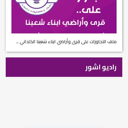
ملف التجاوزات على قرى وأراضي ابناء شعبنا الكلداني ...
راديو اشور