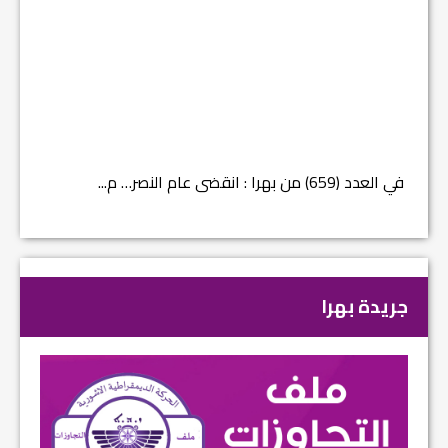
في العدد (659) من بهرا : انقضى عام النصر… م...
في العدد ا
جريدة بهرا