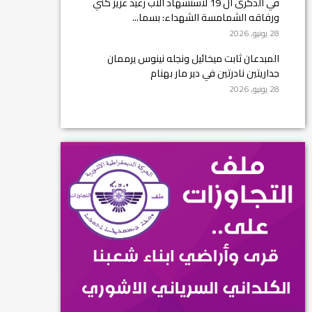
في الذكرى ال 19 لاستشهاد الأب رغيد عزيز كني
ورفاقه الشمامسة الشهداء: بسما...
28 يونيو, 2026
المبدعان ثابت ميخائيل ونجله نينوس يرممان
جداريتين نادرتين في دير مار بهنام
28 يونيو, 2026