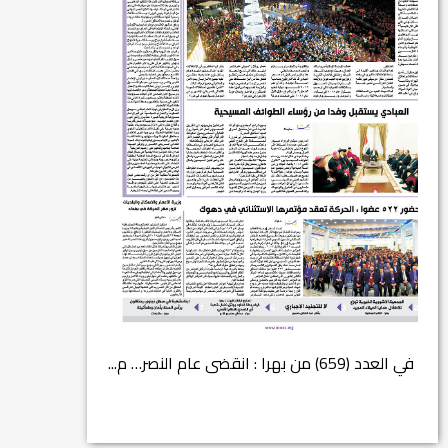
في العدد (659) من بهرا : انقضى عام النصر… م...
انتهت عملي...