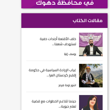
مقالات الكتاب
خلف الأقنعة أجندات خفية
تستهدف شعبنا...
يوسف إيليا
غياب الإرادة السياسية في حكومة
إقليم كردستان العرا...
اشور توما هرمز
حينما تتناغم الخطوات مع قضية
تعتبر حيوية...