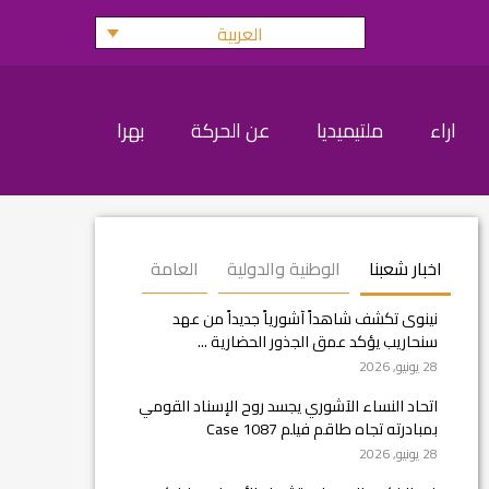
العربية
اراء
ملتيميديا
عن الحركة
بهرا
اخبار شعبنا
الوطنية والدولية
العامة
نينوى تكشف شاهداً آشورياً جديداً من عهد
سنحاريب يؤكد عمق الجذور الحضارية ...
28 يونيو, 2026
اتحاد النساء الآشوري يجسد روح الإسناد القومي
بمبادرته تجاه طاقم فيلم Case 1087
28 يونيو, 2026