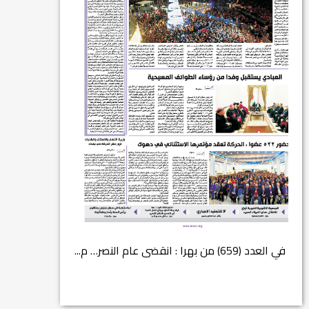
في العدد (659) من بهرا : انقضى عام النصر… م...
انتهت عملي...