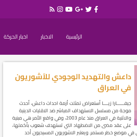
الرئيسية
الاخبار
اخبار الحركة
داعش والتهديد الوجودي للآشوريون
في العراق
جيفــــــارا زيــــا أستعراض تمثلت أزمة احداث داعش، أحدث
موجة من مسلسل الاستهداف المباشر ضد الاقليات الدينية
والاثنية في العراق منذ عام 2003، وفي واقع الأمر هي مبنیة
على عقد مضى من الاضطهاد التي تستهدف شعوب بأكملها،
 في موضع خطر مستمر. ويعتبر الاشوريون المسيحيون أحد