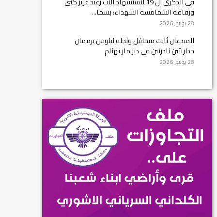
في الذكرى ال 19 لاستشهاد الأب رغيد عزيز كني
ورفاقه الشمامسة الشهداء: بسما...
28 يونيو, 2026
المبدعان ثابت ميخائيل ونجله نينوس يرممان
جداريتين نادرتين في دير مار بهنام
28 يونيو, 2026