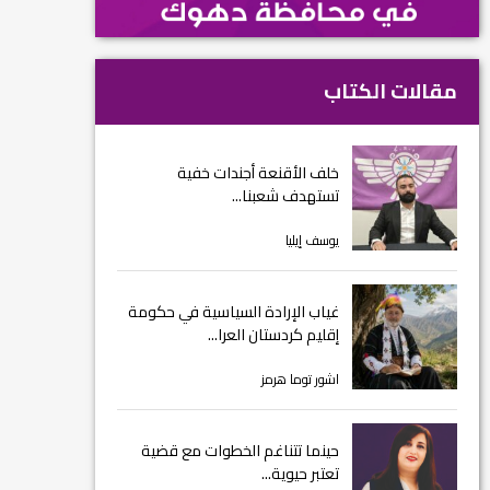
مقالات الكتاب
خلف الأقنعة أجندات خفية
تستهدف شعبنا...
يوسف إيليا
غياب الإرادة السياسية في حكومة
إقليم كردستان العرا...
اشور توما هرمز
حينما تتناغم الخطوات مع قضية
تعتبر حيوية...