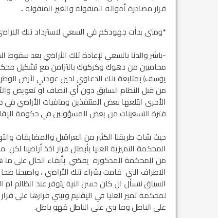
قرار مصادرة أمواله المنقولة والغير المنقولة ..
مشروع إنقاذ مدينة النمر
*ومتى بدأت جهودكم في السعي لاسترداد تلك الاراض
م...
رفيق السكرتير العام يستقبل فرع اربيل لاتحاد
طل...
محاميين من دهوك وكركوك بالتزامن مع تشكيل محكمة 
الأخرى ابتلعها بعض المتنفذين ومافيات الأراضي في د
فترة التسعينات من بعض المسؤولين في حكومة الإقليم
حيث شابَ طريقنا الكثير من العراقيل والمضايقات والته
المحكمة التميزية العليا بأبطال قرار اخذ أراضينا لكن 
من المحكمة المذكورة يقضي بأبقاء الحال على ما ه
الاطراف التي قامت بشراء تلك الأراضي ، واصبحنا ضحاي
السياق نتسأل ان كان حسن النية يتوفر عند الظالم ام
لمحكمة تميز العليا في الإقليم وتبني قرارها على قرار 
على الباطل وما بني على الباطل فهو باطل.