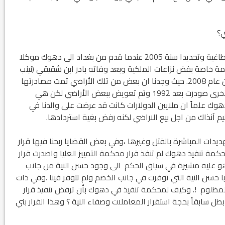
ود الأثرية.. زوعا أورغ في
ي؟
الكاتب والباحث يعقوب ابونا .. الكتابة مسؤول
كبير...
-باشر والدنا بالسعي لإعادة تلك الأراضي بعد سقوط الطاغية وتحديدا سنة 2005 عندما قدم من بغداد الى دهوك موكلا
خاصة بفض نزاعات الملكية وبعد وفاته بادر ابن شقيقي (نينب
يوسف) بمتابعة تلك الدعاوي لحين عودتي لأرض الوطن عام 2008. حيث وجدنا ان بعض من تلك الأراضي تمت مصادرتها
من قبل النظام السابق دون أي انصاف او تعويض والأخرى صودرت بعد 1992 وتم تعويض ببعض الأراضي لكن هي
هوك علماً ان ملايين الدولارات كانت قد عرضت على والدنا في
 آنذاك من اجل بيع الاراضي لكنه رفض بغية استردادها.
ديدات المباشرة بالقتل وغيرها ،وفي بعض القضايا ربحنا فيها قرار
محكمة تنفيذ دهوك لم تنفذ قرار محكمة التمييز العليا واصدرت قرار
و عليه مشيرة في سياق الحكم الى وجود حسن النية من جانب
ا حسن النية التي توفرت في جانب الخصم ولم تتوفر فينا .وفي ذات
 المظلوم !. وكيف لمحكمة تنفيذ في دهوك بأن ترفض تنفيذ قرار
بطل سابقاً بحجة استقرار المعاملات وصفاء النية ؟ وهذا القرار بني