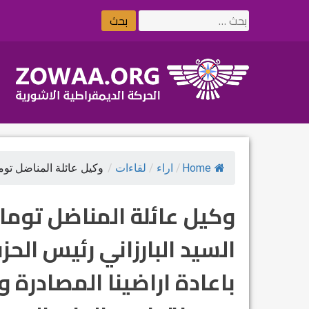
Ski
البحث
t
عن:
conten
Home
/
اراء
/
لقاءات
/
وكيل عائلة المناضل توما.
وكيل عائلة المناضل توما 
السيد البارزاني رئيس الح
باعادة اراضينا المصادرة 