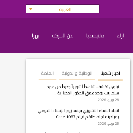
العربية
اراء
ملتيميديا
عن الحركة
بهرا
اخبار شعبنا
الوطنية والدولية
العامة
نينوى تكشف شاهداً آشورياً جديداً من عهد
سنحاريب يؤكد عمق الجذور الحضارية ...
28 يونيو, 2026
اتحاد النساء الآشوري يجسد روح الإسناد القومي
بمبادرته تجاه طاقم فيلم Case 1087
28 يونيو, 2026