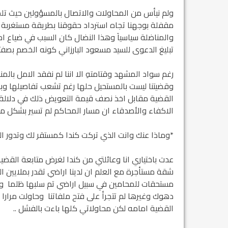
ولم نيأس من المحاولات والاتصال بالمسؤولين حيث تل
مقفلة بوجهنا تجاه استرداد حقوقنا بطريقة مستغربة ج
والمناضلة سياسياَ وهذا النضال كان السبب في ضياع ا
تبليغ الدعوى للسيد مسعود البارزاني كونه الخصم بصف
رغم سواد المشهد وقتامتهِ الا اننا لم نفقد الامل بالم
وقضيتنا ليست بالمستحيل حلها رغم تشعب تفاصيلها 
القضية مقابل اخذ نصف قيمة التعويض ذلك في دلالة ا
الاكفاء والأصدقاء ان مسار المحاكم لم تسير بشكل 
*وماذا عنك وانت الذي تركت كندا كمستقر لك وتدور الي
عدت باختياري انا وعائلتي من كندا لغرض متابعة القض
شقة مستأجرة مع العلم ان لدينا اراضي تقدر بملايين الد
مستحقات للمحامين في سبيل اراضي تم سلبها ظلما وما
دهوك وغيرها لم تتجرأ على فتح ملفاتنا وحاولت مرارا 
القضية امامه لكن محاولاتي كلها باءت بالفشل ..