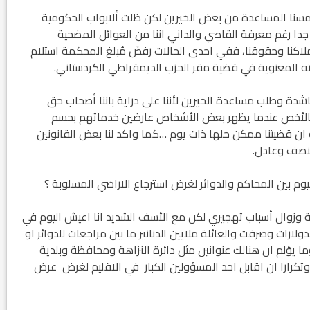
مسنا المساعدة من بعض الخيرين لكن ظلت ألابواب الحكومية
دا رغم معرفة القاصي والداني اننا من العوائل المضحية
ملاكنا وحقوقنا، ففي احدى الحالات رفضَ مُبلغ المحكمة استلام
ته المعنوية في قضية مقر الحزب الديمقراطي الكردستاني.
نتائج الاستفتاء.. بين اعلان الموالاة والمعارضة
ناشدة وطلب مساعدة الخيرين لأننا على دراية باننا أصحاب حق
وبالأخص عندما يظهر بعض الأشخاص عارضين خدماتهم بحسم
ن قضيتنا ممكن حلها ذات يوم …كما واكد لنا بعض القانونين
منصف وعادل.
وم بين المحاكم والدوائر لغرض استرجاع الاراضي المسلوبة ؟
ية وزوال أسباب تهجيري لكن مع الأسف الشديد انا اعيش اليوم في
ولارات وصرفت والعائلة ملايين الدنانير ما بين مراجعات للدوائر او
 يؤلم ان هنالك عنوانين مثل دائرة النزاهة ومحافظة وبلدية
وتكرارا ان اقابل احد المسؤولين الكبار في الاقليم لغرض عرض