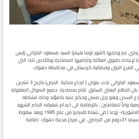
اري عبر وكيلها (اشور توما هرمز) السيد مسعود البارزاني رئيس
 لإعادة حقوق العائلة واراضيها المصادرة وبالأخص تلك التي
ني الفرع الاول وفضائية كردستان في محافظة دهوك..
وجاءت المناشدة وفق طلب ارسل الى مكتب الرئيس مسعود البارزاني تحت عنوان ( ارجاع ملكية الارض) بتاريخ 3 تشرين
 بان النظام البعثي السابق قام بمصادرة جميع الاموال المنقولة
ودع السجن وهو رجل مسن وحكم عليه بالمؤبد وذلك لنشاطه
 واباً للمناضلين ، بالإضافة الى اعدام شقيقه الاكبر الشهيد
يوسف توما كونه احد مؤسسي (الحركة الديمقراطية الاشورية- زوعا ) في شباط (فبراير) من عام 1985 وبعد سقوط
النظام تأملت العائلة خيرا بأعادة الحقوق المسلوبة لاسيما 31دونم من الاراضي في مركز مدينة دهوك اضافة