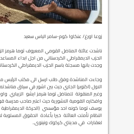
زوعا اورغ/ عنكاوا كوم-سامر الياس سعيد
ناشدت عائلة المناضل القومي المعروف توما هرمز الزيب
الحزب الديمقراطي الكردستاني من اجل ابداء المساعدة
وجدت بانها مسجلة باسم الحزب الديمقراطي الكردستا
الاول (اكتوبر) الجاري حيث بين اشور في سياق مناشدته
وغير المنقولة للمناضل توما هرمز ايشو الزيباري وا
وافكاره القومية الاشورية حيث اعتبر صاحب مدرسة قومية
لعقارات في مدينتي كركوك ونينوى..