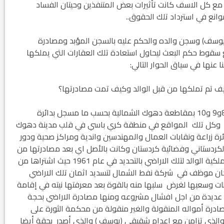
 مع كل الاسف كانت تأثيرات بعض المتنفذين وحيتان الفساد
وانع في استرداد تلك الحقوق..
(يوسف) وسجن والده والحكم عليه بالسجن المؤبد ومصادرة
اما في كندا ليعود مع سقوط حكم البعث ليحاول استعادة تلك العقارات التي يملكها
عنها في سياق الحوار التالي:
ف تم تملكها من قبل الوالد وكيف تمت مصادرتها؟
-في الحقيقة ان الأراضي تحمل كل منها رقم للقطع 8و9 و10 بمقاطعة دهوك الشمالية بحسب ما مسجل بدائرة
مجموع مساحتها مجتمعة يبلغ نحو 31 دونم وكل تلك المواقع في منطقة كري باسي في قلب مدينة دهوك
ة زراعة ونقابات العمال والمهندسين واندية ومراكز صحية ودور
الكردستاني وفضائية كردستان وكانت بالأصل اي بعد مصادرتها من
قبل نظام البعث تستخدم كمقرات لحزب البعث وتعود ملكية الوالد لتلك الاراضي بالتحديد في عام 1961 حيث اشتراها من
ان موظف في شركة نفط الشمال لتسديد اثمان تلك الاراضي
طات وسعيها لغرض سلبها منه بالقوة بعد معرفتها نيته في إقامة
 عديدة من اجل افشال مشروعه ومنها مصادرة الاراضي بحجة
صادرة أمواله المنقولة والغير منقولة من محكمة الثورة على
 والذي تزامن مع اعدام شقيقي (يوسف ) والذي أصدر بحقة أيضا