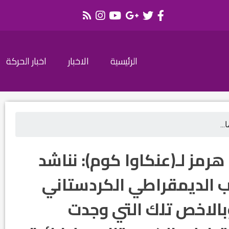
الرئيسية
الاخبار
اخبار الحركة
..
هرمز لـ(عنكاوا كوم): نناشد
زب الديمقراطي الكردستاني
وبالاخص تلك التي وجدت