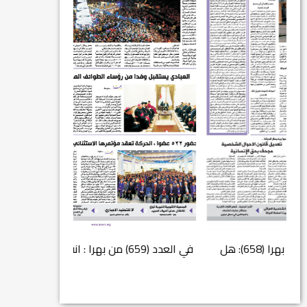
في العدد (659) من بهرا : انقضى عام النصر… م...
انتهت عملي...