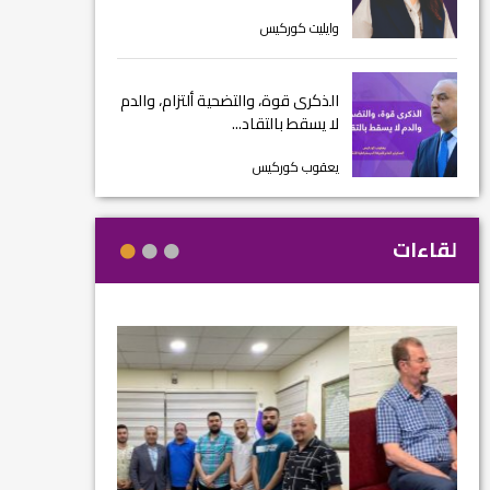
وايليت كوركيس
الذكرى قوة، والتضحية ألتزام، والدم
لا يسقط بالتقاد...
يعقوب كوركيس
لقاءات