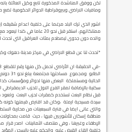
لكن ووفق المناشدة المذكورة تابع وكيل العائلة بانه
ومافيات الاراضي وبيروقراطية الدوائر الحكومية تضع م
اشور الذي ترك البلد مرغما على خلفية اعدام شقيقه 
ممتلكاتهم، استقر قبل نحو 20 ع
والده دون جدوى ليصطدم بمئات العراقيل التي تحدث لنا 
*تحدث لنا عن قطع الاراضي في مركز مدينة دهوك وكي
الطابو و
الحالية ومستملكة البعض منها لدوائر ومؤسسات كدائر
سكنية بالإضافة لمقر الفرع الاول للحزب الديمقراطي 
سيدة مسيحية ارملة ،وكان قد اقترض قيمتها كونه ك
والتي عانى ايضا في فترة السبعينات من محاربة السل
منطقة إسكان للأشوريين فيها ، حيث قامت بمحاولات
الإطفاء وغيرها ، وفي منتصف الثمانينات اصدر قرار م
خلفية القاء القبض عليه والحكم عليه بالسجن المؤبد