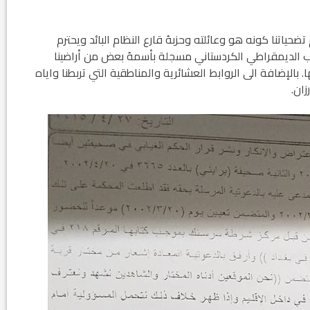
ضحياتنا كونه هو وعائلته وحزبهُ قارع النظام البائد ويحترم
زب الديمقراطي الكردستاني مسجلة بأسمهُ بعض من أراضينا
بالإضافة الى الروابط العشائرية والمناطقية التي تربطنا واياه
ان.
في العدد الجديد من صحيفة بهرا (658): هل
انتهت عملي...