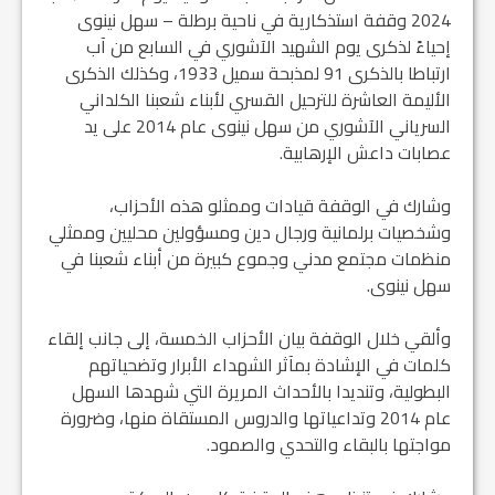
2024 وقفة استذكارية في ناحية برطلة – سهل نينوى
إحياءً لذكرى يوم الشهيد الآشوري في السابع من آب
ارتباطا بالذكرى 91 لمذبحة سميل 1933، وكذلك الذكرى
الأليمة العاشرة للترحيل القسري لأبناء شعبنا الكلداني
السرياني الآشوري من سهل نينوى عام 2014 على يد
عصابات داعش الإرهابية.
وشارك في الوقفة قيادات وممثلو هذه الأحزاب،
وشخصيات برلمانية ورجال دين ومسؤولين محليين وممثلي
منظمات مجتمع مدني وجموع كبيرة من أبناء شعبنا في
سهل نينوى.
وألقي خلال الوقفة بيان الأحزاب الخمسة، إلى جانب إلقاء
كلمات في الإشادة بمآثر الشهداء الأبرار وتضحياتهم
البطولية، وتنديدا بالأحداث المريرة التي شهدها السهل
عام 2014 وتداعياتها والدروس المستقاة منها، وضرورة
مواجتها بالبقاء والتحدي والصمود.