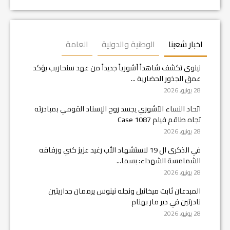
اخبار شعبنا
الوطنية والدولية
العامة
نينوى تكشف شاهداً آشورياً جديداً من عهد سنحاريب يؤكد
عمق الجذور الحضارية ...
28 يونيو, 2026
اتحاد النساء الآشوري يجسد روح الإسناد القومي بمبادرته
تجاه طاقم فيلم Case 1087
28 يونيو, 2026
في الذكرى ال 19 لاستشهاد الأب رغيد عزيز كني ورفاقه
الشمامسة الشهداء: بسما...
28 يونيو, 2026
المبدعان ثابت ميخائيل ونجله نينوس يرممان جداريتين
نادرتين في دير مار بهنام
28 يونيو, 2026