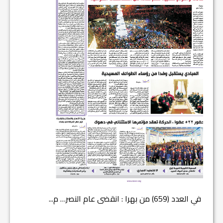
في العدد (659) من بهرا : انقضى عام النصر… م...
في العدد ا