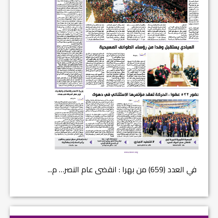
في العدد (659) من بهرا : انقضى عام النصر… م...
في العدد ا