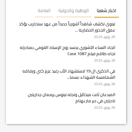
اخبار شعبنا
الوطنية والدولية
العامة
نينوى تكشف شاهداً آشورياً جديداً من عهد سنحاريب يؤكد
عمق الجذور الحضارية ...
28 يونيو, 2026
اتحاد النساء الآشوري يجسد روح الإسناد القومي بمبادرته
تجاه طاقم فيلم Case 1087
28 يونيو, 2026
في الذكرى ال 19 لاستشهاد الأب رغيد عزيز كني ورفاقه
الشمامسة الشهداء: بسما...
28 يونيو, 2026
المبدعان ثابت ميخائيل ونجله نينوس يرممان جداريتين
نادرتين في دير مار بهنام
28 يونيو, 2026