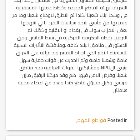
مارماري لكنيسة المشرق الاشوريه في هاملتن _كندا بعد
التعريف بهيئة القاطع الجديدة وخطط عملها المستقبلية
في وسط ابناء شعبنا لكندا تم التطرق لاوضاع شعبنا وما مر
ويمر بها من مأسي نتيجة سياسات التفرد تاتي تنتهجها
بعض الاحزاب سواء في بغداد او الاقليم وكذلك تم
الترحيب بخطة الحكومة المركزية في بسط القانون وفق
الدستور في مناطق البلاد كافه .ومناقشة التأثيرات السلبية
للاستفتاء الاخير الذي اجراه الاقليم ونداعياته على العراق
عامة وشعبنا خاصة وتم ااحديث عن قوات حماية سهل
نينوى الNPU ومشاركتها القوات العراقية بتحير مناطق
شعبنا وفرض الامن فيها ضم وفد حركتنا الرفيق مازن
فرنسي وكيل مسؤل قاطع كندا وعدد من اعضاء محلية
هاملتن
Posted in
قواطع المهجر