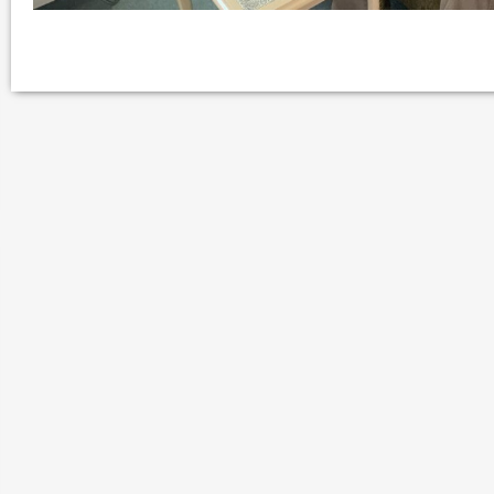
ود الأثرية.. زوعا أورغ في
الكاتب والباحث يعقوب ابونا .. الكتابة مسؤول
كبير...