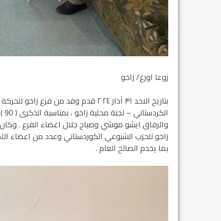
زوعا اورغ/ زاخو
بتاريخ الاحد ٣١ آذار ٢٠٢٤ قدم وفد من ف
الك
والرفاق ايشو موشي وصباح جلال اعضاء الفرع . وكان 
زاخو للحزب الشيوعي الكوردستاني وعدد من اعضاء اللجنة 
بما يخدم الصالح العام .