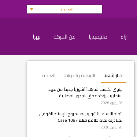
العربية
اراء
ملتيميديا
عن الحركة
بهرا
اخبار شعبنا
الوطنية والدولية
العامة
نينوى تكشف شاهداً آشورياً جديداً من عهد
سنحاريب يؤكد عمق الجذور الحضارية ...
28 يونيو, 2026
اتحاد النساء الآشوري يجسد روح الإسناد القومي
بمبادرته تجاه طاقم فيلم Case 1087
28 يونيو, 2026