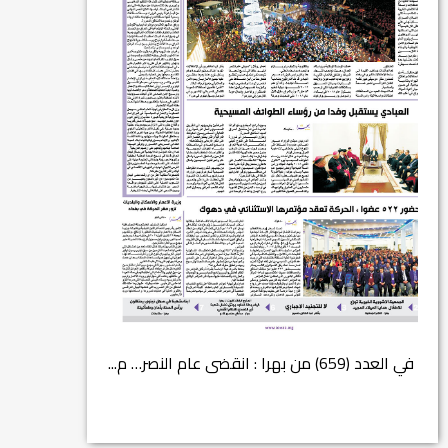
في العدد (659) من بهرا : انقضى عام النصر… م...
انتهت عملي...