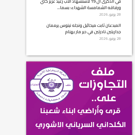
في الذكرى ال 19 لاستشهاد الأب رغيد عزيز كني
ورفاقه الشمامسة الشهداء: بسما...
28 يونيو, 2026
المبدعان ثابت ميخائيل ونجله نينوس يرممان
جداريتين نادرتين في دير مار بهنام
28 يونيو, 2026