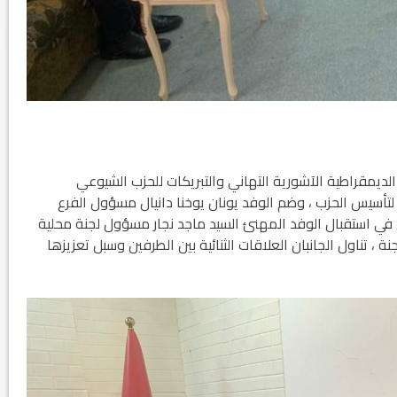
رع زاخو للحركة الديمقراطية الآشورية التهاني والتبريكات للحزب الشيوعي
ردستاني – لجنة محلية زاخو ، بمناسبة الذكرى ( 90 ) لتأسيس الحزب ، وضم الوفد يونان يوخنا دانيال مسؤول الفرع
في استقبال الوفد المهنئ السيد ماجد نجار مسؤول لجنة محلية
، تناول الجانبان العلاقات الثنائية بين الطرفين وسبل تعزيزها