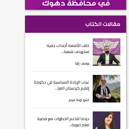
مقالات الكتاب
خلف الأقنعة أجندات خفية
تستهدف شعبنا...
يوسف إيليا
غياب الإرادة السياسية في حكومة
إقليم كردستان العرا...
اشور توما هرمز
حينما تتناغم الخطوات مع قضية
تعتبر حيوية...