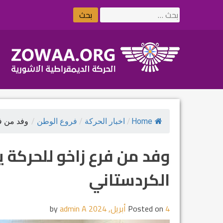
Ski
البحث
t
عن:
conten
Home
/
اخبار الحركة
/
فروع الوطن
/
وفد من فر
وفد من فرع زاخو للحركة 
الكردستاني
4 أبريل, 2024
Posted on
by
admin A