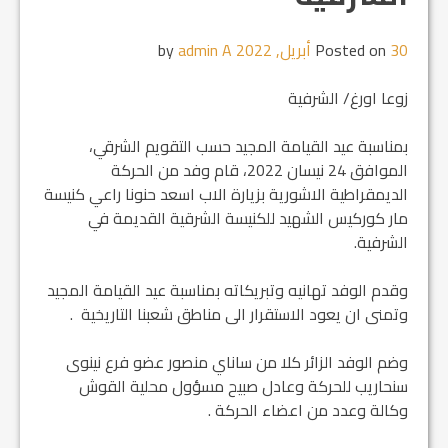
30 أبريل, 2022
Posted on
by
admin A
زوعا اورغ/ الشرفية
بمناسبة عيد القيامة المجيد حسب التقويم الشرقي،
الموافق 24 نيسان 2022، قام وفد من الحركة
الديمقراطية الاشورية بزيارة الاب اسعد حنونا راعي كنيسة
مار كوركيس الشهيد للكنيسة الشرقية القديمة في
الشرفية.
وقدم الوفد تهانيه وتبريكاته بمناسبة عيد القيامة المجيد
وتمنى ان يعود الاستقرار الى مناطق شعبنا التاريخية .
وضم الوفد الزائر كلا من ساناي منصور عضو فرع نينوى
سنحاريب للحركة وعادل صبيح مسؤول محلية القوش
وكالة وعدد من اعضاء الحركة .