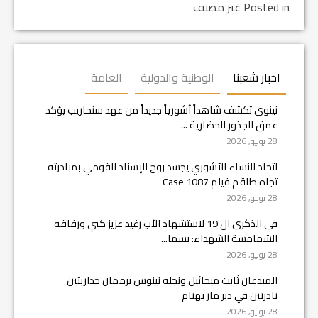
Posted in غير مصنف
اخبار شعبنا
الوطنية والدولية
العامة
نينوى تكشف شاهداً آشورياً جديداً من عهد سنحاريب يؤكد
عمق الجذور الحضارية ...
28 يونيو, 2026
اتحاد النساء الآشوري يجسد روح الإسناد القومي بمبادرته
تجاه طاقم فيلم Case 1087
28 يونيو, 2026
في الذكرى ال 19 لاستشهاد الأب رغيد عزيز كني ورفاقه
الشمامسة الشهداء: بسما...
28 يونيو, 2026
المبدعان ثابت ميخائيل ونجله نينوس يرممان جداريتين
نادرتين في دير مار بهنام
28 يونيو, 2026