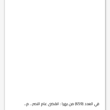
في العدد (659) من بهرا : انقضى عام النصر… م...
في العدد ا