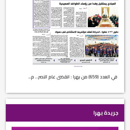
في العدد (659) من بهرا : انقضى عام النصر… م...
في العدد ا
جريدة بهرا