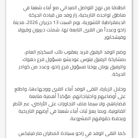
انطلاقا من نهج التواصل الميداني مع أبناء شعبنا في
مناطق تواجده التاريخية، زار وفد من قيادة الحركة
الديمقراطية الآشورية، يوم السبت 13 حزيران 2026، مدينة
زاخو وعدداً من القرى التابعة لها، شملت ديربون وقرولا
وفيشخابور.
وضم الوفد الرفيق فريد يعقوب نائب السكرتير العام،
بمشاركة الرفيق نينوس عوديشو مسؤول فرع دهوك،
والرفيق يونان يوخنا مسؤول فرع زاخو، وعدد من كوادر
الحركة.
وخلال الزيارة، التقى الوفد أبناء القرى ووجهاءها، واطلع
على أوضاعهم واحتياجاتهم، مؤكداً أهمية متابعة
قضاياهم، ولا سيما ملف التجاوزات على الأراضي، عبر الأطر
القانونية، وبما يعزز ثبات أبناء شعبنا في أرضهم التاريخية
ويحفظ حقوقهم المشروعة.
كما التقى الوفد في زاخو بسيادة المطران مار فيليكس