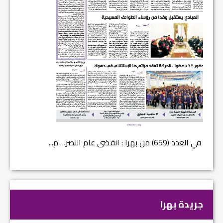
في العدد (659) من بهرا : انقضى عام النصر… م...
في العدد ا
جريدة بهرا