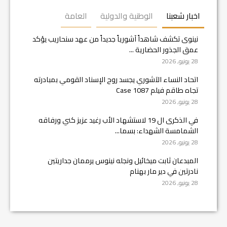
اخبار شعبنا
الوطنية والدولية
العامة
نينوى تكشف شاهداً آشورياً جديداً من عهد سنحاريب يؤكد
عمق الجذور الحضارية ...
28 يونيو, 2026
اتحاد النساء الآشوري يجسد روح الإسناد القومي بمبادرته
تجاه طاقم فيلم Case 1087
28 يونيو, 2026
في الذكرى ال 19 لاستشهاد الأب رغيد عزيز كني ورفاقه
الشمامسة الشهداء: بسما...
28 يونيو, 2026
المبدعان ثابت ميخائيل ونجله نينوس يرممان جداريتين
نادرتين في دير مار بهنام
28 يونيو, 2026