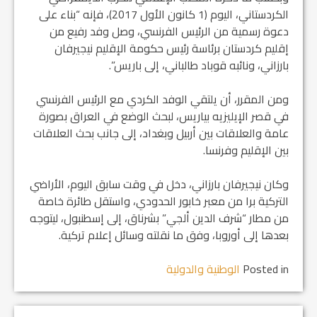
الكردستاني، اليوم (1 كانون الأول 2017)، فإنه “بناء على
دعوة رسمية من الرئيس الفرنسي، وصل وفد رفيع من
إقليم كردستان برئاسة رئيس حكومة الإقليم نيجيرفان
بارزاني، ونائبه قوباد طالباني، إلى باريس”.
ومن المقرر، أن يلتقي الوفد الكردي مع الرئيس الفرنسي
في قصر الإيليزيه بياريس، لبحث الوضع في العراق بصورة
عامة والعلاقات بين أربيل وبغداد، إلى جانب بحث العلاقات
بين الإقليم وفرنسا.
وكان نيجيرفان بارزاني، دخل في وقت سابق اليوم، الأراضي
التركية برا من معبر خابور الحدودي، واستقل طائرة خاصة
من مطار “شرف الدين ألجي” بشرناق، إلى إسطنبول، ليتوجه
بعدها إلى أوروبا، وفق ما نقلته وسائل إعلام تركية.
Posted in
الوطنية والدولية