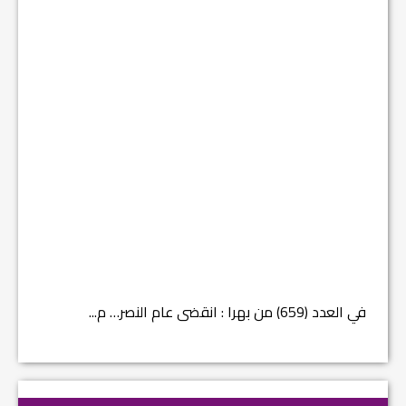
في العدد (659) من بهرا : انقضى عام النصر… م...
في العدد ا