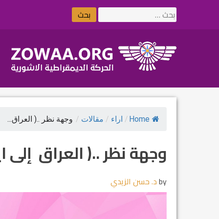
Ski
البحث
t
عن:
conten
Home
/
اراء
/
مقالات
/
وجهة نظر ..( العراق...
وجهة نظر ..( العراق إلى ا
by
د. حسن الزيدي