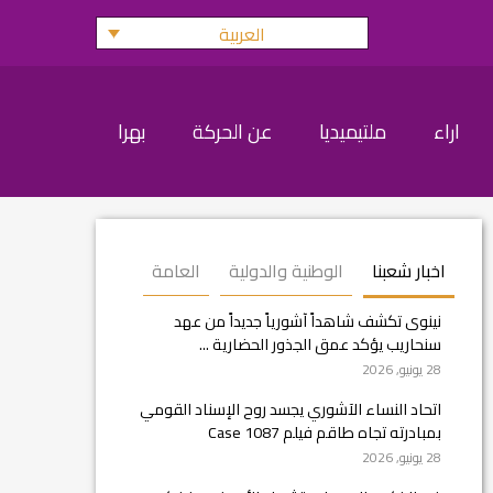
العربية
اراء
ملتيميديا
عن الحركة
بهرا
اخبار شعبنا
الوطنية والدولية
العامة
نينوى تكشف شاهداً آشورياً جديداً من عهد
سنحاريب يؤكد عمق الجذور الحضارية ...
28 يونيو, 2026
اتحاد النساء الآشوري يجسد روح الإسناد القومي
بمبادرته تجاه طاقم فيلم Case 1087
28 يونيو, 2026