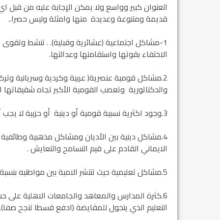
العنوان كبير وواسع ولا يمكن الإجابة عليه من قبل
قديمة ومتنوعة وعديدة منها وامثلة وليس حصرا..
1-مشاكل اجتماعية (عشائرية وقبلية). . تنشط وتقوى
الاختفاء بقوتها واستقامتها وعدالتها.
2.مشاكل قومية عنصرية( عربية وكردية وسريانية وترك
والدكتاتورية وتعصب القومية الأكبر تجاه شقيقاتها ال
3.وجود اكثرية نسبية قومية أو دينية أو حزبية لا يجب أن يلغي حقوق الاقليات القومية والدينية والحزبية.
4.مشاكل دينية بين الأديان ومشاكل مذهبية وطائفية ب
الايماني القادم على قيم التسامح والتعايش .
5.مشاكل تعليمية حيث تنتشر الامية بين مواطنيه بنسبة تزيد عن /65بين النساء و/ 45 بين الرجال.
6.كثرة المدارس والمعاهد والجامعات الاهلية على 
التعليم الذي يتحول للمقايضة (ادفع قسطا تنجح صفا).