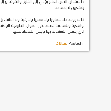
14.فقدان الامن العام يؤدي إلى القلق والخوف و إ
يتمتعون لا بكفاءت.
مشروع إنقاذ مدينة النمر
م...
15.لا يوجد حلا سماويا ولا سحريا ولا رغبة ولا امانيا
بواقعية وشفافية تعتمد على الموارد الطبيعية الوطنية 
رفيق السكرتير العام يستقبل فرع اربيل لاتحاد
التي يمكن الاستعانة بها وليس الاعتماد عليها.
طل...
Posted in
مقالات