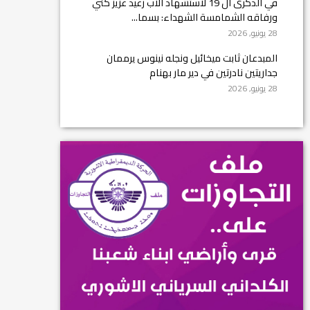
في الذكرى ال 19 لاستشهاد الأب رغيد عزيز كني
ورفاقه الشمامسة الشهداء: بسما...
28 يونيو, 2026
المبدعان ثابت ميخائيل ونجله نينوس يرممان
جداريتين نادرتين في دير مار بهنام
28 يونيو, 2026