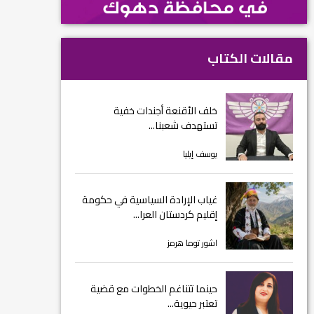
مقالات الكتاب
خلف الأقنعة أجندات خفية
تستهدف شعبنا...
يوسف إيليا
غياب الإرادة السياسية في حكومة
إقليم كردستان العرا...
اشور توما هرمز
حينما تتناغم الخطوات مع قضية
تعتبر حيوية...