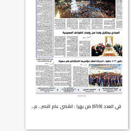
في العدد (659) من بهرا : انقضى عام النصر… م...
انتهت عملي...