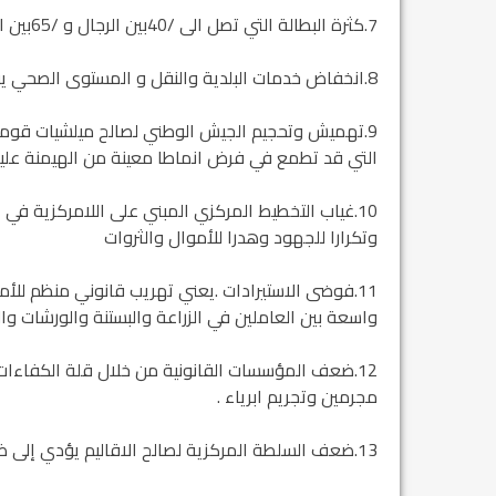
7.كثرة البطالة التي تصل الى /40بين الرجال و /65بين النساء يؤدي إلى تردي اجتماعي عام.
8.انخفاض خدمات البلدية والنقل و المستوى الصحي يؤدي الى تؤدي الاوضاع الصحية خاصة للأطفال والشيوخ.
9.تهميش وتحجيم الجيش الوطني لصالح ميلشيات قومية
التي قد تطمع في فرض انماطا معينة من الهيمنة عليه. 
10.غياب التخطيط المركزي المبني على اللامركزية 
وتكرارا للجهود وهدرا للأموال والثروات
11.فوضى الاستيرادات .يعني تهريب قانوني منظم للأم
واسعة بين العاملين في الزراعة والبستنة والورشات وا
12.ضعف المؤسسات القانونية من خلال قلة الكفاءات ي
مجرمين وتجريم ابرياء .
13.ضعف السلطة المركزية لصالح الاقاليم يؤدي إلى ضعف العلاقات الخارجية المركزية للدولة تجاه الدول الاخرى.