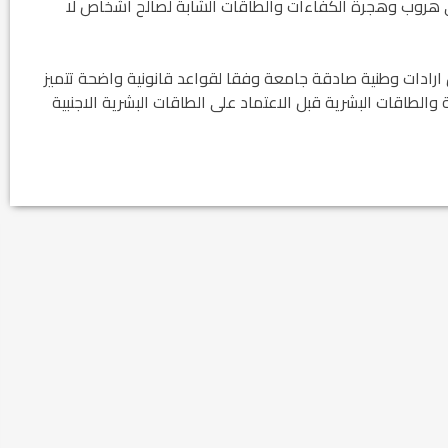
لى هروب وهجرة الكفاءات والطاقات الشابة لصالح أشخاص لا
ود الأثرية.. زوعا أورغ في
الكاتب والباحث يعقوب ابونا .. الكتابة مسؤول
.. بل ارادات وطنية صادقة جامعة وفقا لقواعد قانونية واضحة تتميز
كبير...
والطاقات البشرية قبل الاعتماد على الطاقات البشرية الاجنبية