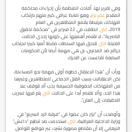
وفي تقرير لها، أفادت المنظمة بأن إجراءات محاكمة
المقدم
عمر نزار
، وهو ضابط عراقي كبير متهم بارتكاب
انتهاكات مرتبطة بقمع المتظاهرين في العام
2019،
التي
انطلقت في 22 فبراير في “محكمة تحقيق
الناصرية”، لا تقتصر أهميتها على كونها إحدى الحالات
القليلة
التي
تلاحق فيها السلطات ضابطا أمنيا كبيرا لارتكاب
جرائم ضد المدنيين، بل هي مهمة أيضا لأن الحكومات
السابقة تقاعست عن التحرك.
ورأت أن “هذا الاعتقال خطوة أولى مهمة نحو المساءلة،
لكن الاعتقالات بسبب القتل الجماعي للمتظاهرين وغيرها
من الانتهاكات الحقوقية الجسيمة يجب ألا تتوقف عند
هذا الحد، وألا تقتصر أبدا على الحالات
التي
يتم فيها تسريب
التحقيقات إلى العلن”.
وأوضحت أن “نزار كان عضوا في “فرقة الرد السريع” في
وزارة الداخلية العراقية،
التي
استخدمت ضد تنظيم “داعش”
الارهابي إلا أن مقاطع مصورة نشرت عبر مواقع التواصل