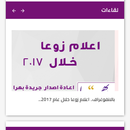
لقاءات
بالانفوغراف.. اعلام زوعا خلال عام 2017...
نتائج ا