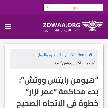
Ski
العربية
t
conten
Home
/
الاخبار
/
الوطنية والدولية
/
“هيومن رايتس ووتش”: بدء...
“هيومن رايتس ووتش”:
بدء محاكمة “عمر نزار”
خطوة في الاتجاه الصحيح