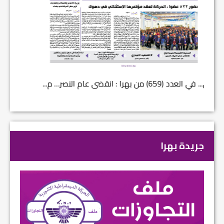
في العدد (659) من بهرا : انقضى عام النصر… م...
في العدد ا
جريدة بهرا