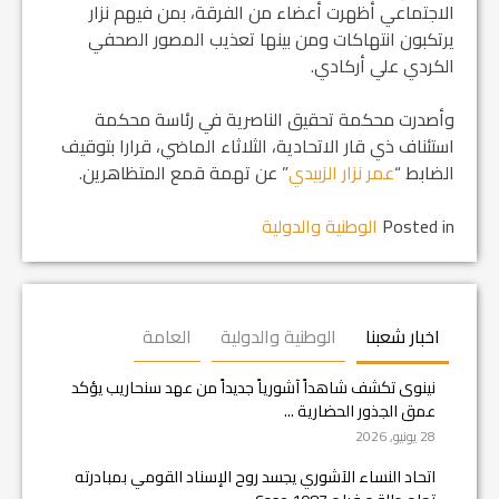
الاجتماعي أظهرت أعضاء من الفرقة، بمن فيهم نزار
يرتكبون انتهاكات ومن بينها تعذيب المصور الصحفي
الكردي علي أركادي.
وأصدرت محكمة تحقيق الناصرية في رئاسة محكمة
استئناف ذي قار الاتحادية، الثلاثاء الماضي، قرارا بتوقيف
الضابط “
عمر نزار الزبيدي
” عن تهمة قمع المتظاهرين.
Posted in
الوطنية والدولية
اخبار شعبنا
الوطنية والدولية
العامة
نينوى تكشف شاهداً آشورياً جديداً من عهد سنحاريب يؤكد
عمق الجذور الحضارية ...
28 يونيو, 2026
اتحاد النساء الآشوري يجسد روح الإسناد القومي بمبادرته