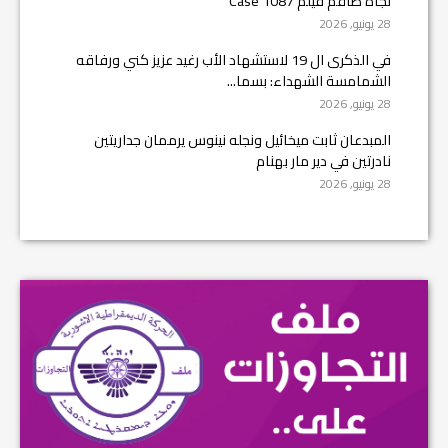
تجاه طاقم فيلم Case 1087
28 يونيو, 2026
في الذكرى ال 19 لاستشهاد الأب رغيد عزيز كني ورفاقه
الشمامسة الشهداء: بسما...
28 يونيو, 2026
المبدعان ثابت ميخائيل ونجله نينوس يرممان جداريتين
نادرتين في دير مار بهنام
28 يونيو, 2026