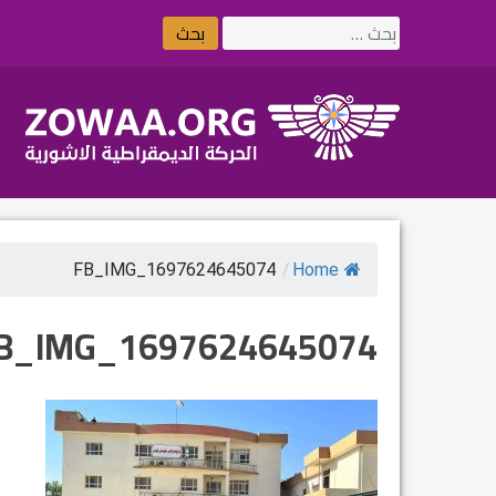
Ski
البحث
t
عن:
conten
FB_IMG_1697624645074
/
Home
B_IMG_1697624645074