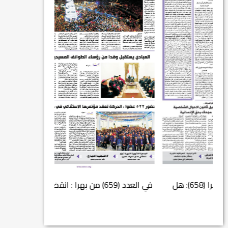
في العدد (659) من بهرا : انقضى عام النصر… م...
انتهت عملي...