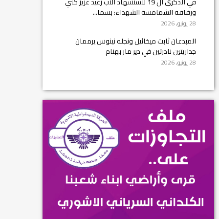
في الذكرى ال 19 لاستشهاد الأب رغيد عزيز كني
ورفاقه الشمامسة الشهداء: بسما...
28 يونيو, 2026
المبدعان ثابت ميخائيل ونجله نينوس يرممان
جداريتين نادرتين في دير مار بهنام
28 يونيو, 2026