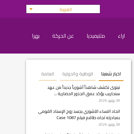
العربية
اراء
ملتيميديا
عن الحركة
بهرا
اخبار شعبنا
الوطنية والدولية
العامة
نينوى تكشف شاهداً آشورياً جديداً من عهد
سنحاريب يؤكد عمق الجذور الحضارية ...
28 يونيو, 2026
اتحاد النساء الآشوري يجسد روح الإسناد القومي
بمبادرته تجاه طاقم فيلم Case 1087
28 يونيو, 2026