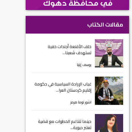
مقالات الكتاب
خلف الأقنعة أجندات خفية
تستهدف شعبنا...
يوسف إيليا
غياب الإرادة السياسية في حكومة
إقليم كردستان العرا...
اشور توما هرمز
حينما تتناغم الخطوات مع قضية
تعتبر حيوية...