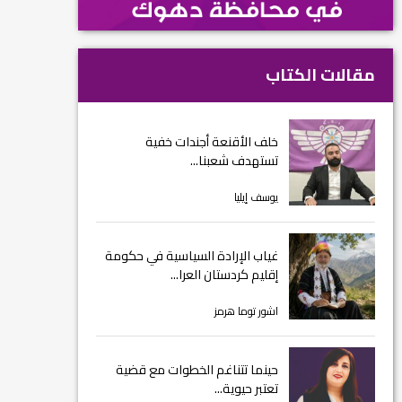
مقالات الكتاب
خلف الأقنعة أجندات خفية
تستهدف شعبنا...
يوسف إيليا
غياب الإرادة السياسية في حكومة
إقليم كردستان العرا...
اشور توما هرمز
حينما تتناغم الخطوات مع قضية
تعتبر حيوية...