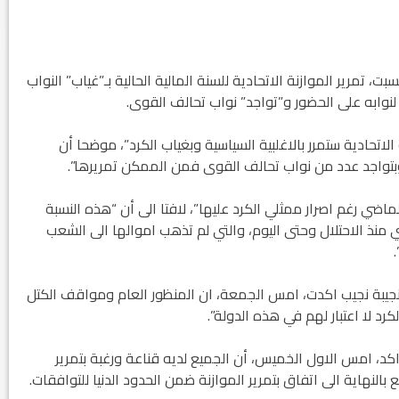
، تمرير الموازنة الاتحادية للسنة المالية الحالية بـ”غياب” النواب
لنوابه على الحضور و”تواجد” نواب تحالف القوى.
الاتحادية ستمرر بالاغلبية السياسية وبغياب الكرد”، موضحا أن
 وبتواجد عدد من نواب تحالف القوى فمن الممكن تمريرها”.
% للاقليم اصبحت من الماضي رغم اصرار ممثلي الكرد عليها”، لافتا الى أن “هذه النسبة
ي منذ الاحتلال وحتى اليوم، والتي لم تذهب اموالها الى الشعب
 نجيبة نجيب اكدت، امس الجمعة، ان المنظور العام ومواقف الكتل
رد لا اعتبار لهم في هذه الدولة”.
اكد، امس الاول الخميس، أن الجميع لديه قناعة ورغبة بتمرير
 بالنهاية الى اتفاق بتمرير الموازنة ضمن الحدود الدنيا للتوافقات.