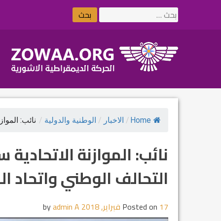
Ski
البحث
t
عن:
conten
Home
/
الاخبار
/
الوطنية والدولية
/
نائب: الموازن
نائب: الموازنة الاتحادية س
التحالف الوطني واتحاد ا
17 فبراير, 2018
Posted on
by
admin A