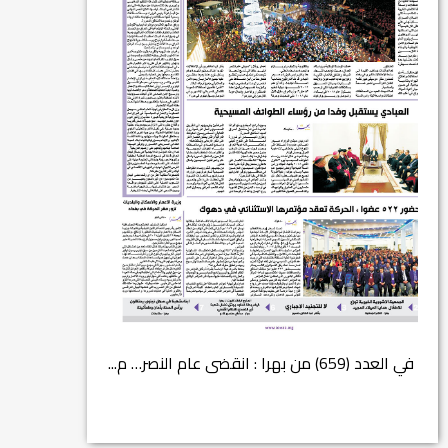
في العدد (659) من بهرا : انقضى عام النصر… م...
انتهت عملي...