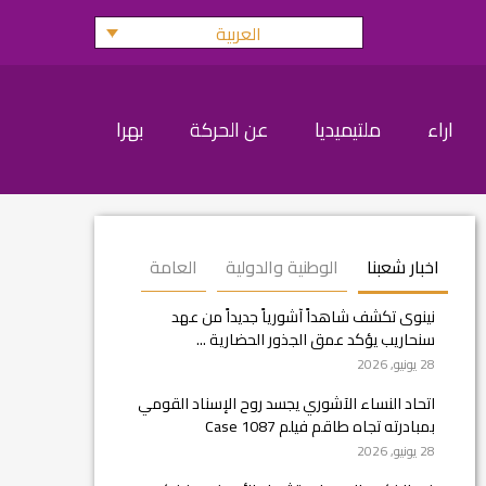
العربية
اراء
ملتيميديا
عن الحركة
بهرا
اخبار شعبنا
الوطنية والدولية
العامة
نينوى تكشف شاهداً آشورياً جديداً من عهد
سنحاريب يؤكد عمق الجذور الحضارية ...
28 يونيو, 2026
اتحاد النساء الآشوري يجسد روح الإسناد القومي
بمبادرته تجاه طاقم فيلم Case 1087
28 يونيو, 2026