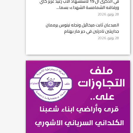
في الذكرى ال 19 لاستشهاد الأب رغيد عزيز كني
ورفاقه الشمامسة الشهداء: بسما...
28 يونيو, 2026
المبدعان ثابت ميخائيل ونجله نينوس يرممان
جداريتين نادرتين في دير مار بهنام
28 يونيو, 2026