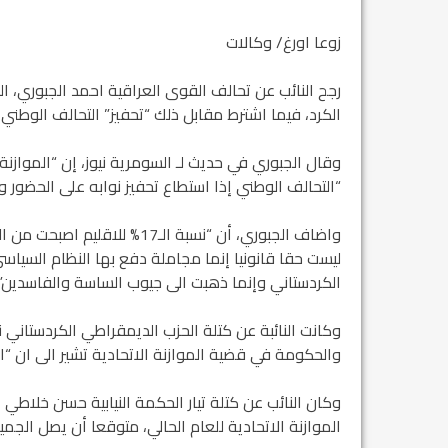
زوعا اورغ/ وكالات
رجح النائب عن تحالف القوى العراقية احمد الجبوري، السبت
الكرد، فيما اشترط مقابل ذلك “تحفيز” التحالف الوطني 
وقال الجبوري في حديث لـ السومرية نيوز، إن “الموازنة 
“التحالف الوطني إذا استطاع تحفيز نوابه على الحضور
واضاف الجبوري، أن “نسبة الـ17
ليست حقا قانونيا إنما مجاملة دفع بها النظام السياس
الكردستاني وإنما ذهبت الى جيوب الساسة والفاسدين”.
وكانت النائبة عن كتلة الحزب الديمقراطي الكردستاني
والحكومة في قضية الموازنة الاتحادية تشير الى ان “الك
وكان النائب عن كتلة تيار الحكمة النيابية حسن خلاطي 
الموازنة الاتحادية للعام الحالي، متوقعا أن يصل الجميع