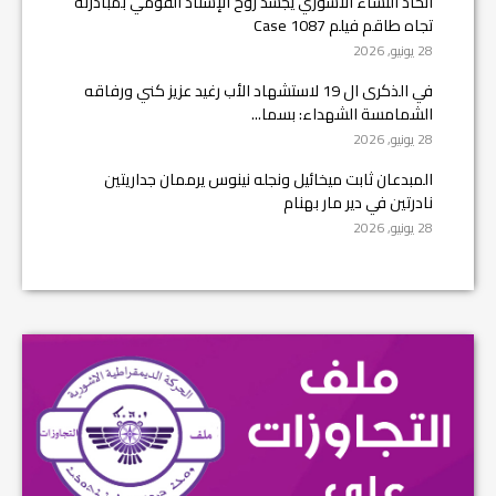
اتحاد النساء الآشوري يجسد روح الإسناد القومي بمبادرته
تجاه طاقم فيلم Case 1087
28 يونيو, 2026
في الذكرى ال 19 لاستشهاد الأب رغيد عزيز كني ورفاقه
الشمامسة الشهداء: بسما...
28 يونيو, 2026
المبدعان ثابت ميخائيل ونجله نينوس يرممان جداريتين
نادرتين في دير مار بهنام
28 يونيو, 2026