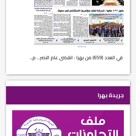
في العدد (659) من بهرا : انقضى عام النصر… م...
في العدد ا
جريدة بهرا