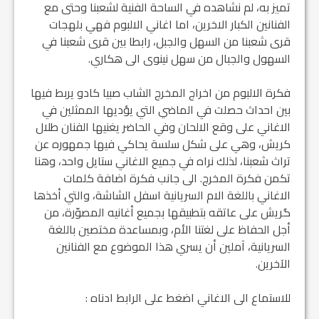
تميز به، لم نشاهده في الساحة الفنية لشعبنا وحتى مع
الفنانين الكبار الاخرين، اما اغاني الالبوم فهي بلهجات
قرى شعبنا من السهل والجبل، رابطا بين قرى شعبنا في
السهول والجبال من سهل نينوى الى هكاري.
فكرة الالبوم من اخراج المخرج الشاب صبيا كادو يربط فيها
بين احداث حصلت في الماضي التي يؤديها الممثلين في
الاغاني على وقع الالحان وفي الحاضر يغنيها الفنان طلال
كريش، وهي على شكل سلسة يحاكي فيها جمهوره عن
تراث شعبنا، لذلك نراه في جميع الاغاني ستايل واحد، وهنا
تكمن فكرة المخرج. الى جانب فكرة اضافة كلمات
الاغاني باللغة الام السريانية اسفل الشاشة، والتي أخذها
گريش على عاتقه بتطبيقها بجميع أغانيه المصوّرة، من
أجل الحفاظ على لغتنا الأم، وبمساعدة مختصين باللغة
السريانية، آملين أن يسري هذا الموضوع مع الفنانين
الآخرين.
للاستماع الى الاغاني اضغط على الرابط ادناه :