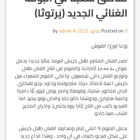
الغنائي الجديد (يَرتوثا)
3 مايو, 2022
Posted on
by
admin A
زوعا اورغ/ القوش
اصدر الفنان الملتزم طلال كريش البوما غنائيا جديدا يحمل
عنوان ܝܪܬܘܬܐ (التراث)، والالبوم من انتاج الفنان طلال
وتوزيع الفنان داني شمعون، واغاني الالبوم للشعراء نبيل
كريش اغنية (خماثا، دركا، مبَرخولاه) وداود برخو (هكاري
الحان فلكلور، شابرتا، وقومتا) وامير يونان (برور، لَپّا دامرا)
واغنية هاواري وخوشابا كالو جابا والحان نونو برخو، اما
الفيديو كليب من انتاج (يَثرا پروديكشن). واخراج المخرج
الشاب صبيا كادو.
يحمل الالبوم 9 اغاني قام بإصدارها الفنان طلال كريش
على شكل فيديو كليبات في آن واحد ، وهذا ابداع جديد