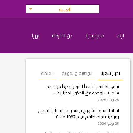
العربية
اراء
ملتيميديا
عن الحركة
بهرا
اخبار شعبنا
الوطنية والدولية
العامة
نينوى تكشف شاهداً آشورياً جديداً من عهد
سنحاريب يؤكد عمق الجذور الحضارية ...
28 يونيو, 2026
اتحاد النساء الآشوري يجسد روح الإسناد القومي
بمبادرته تجاه طاقم فيلم Case 1087
28 يونيو, 2026