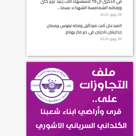
في الذكرى ال 19 لاستشهاد الأب رغيد عزيز كني
ورفاقه الشمامسة الشهداء: بسما...
28 يونيو, 2026
المبدعان ثابت ميخائيل ونجله نينوس يرممان
جداريتين نادرتين في دير مار بهنام
28 يونيو, 2026