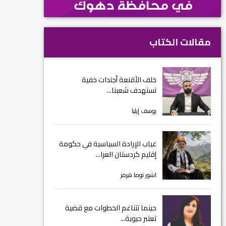
مقالات الكتاب
خلف الأقنعة أجندات خفية
تستهدف شعبنا...
يوسف إيليا
غياب الإرادة السياسية في حكومة
إقليم كردستان العرا...
اشور توما هرمز
حينما تتناغم الخطوات مع قضية
تعتبر حيوية...