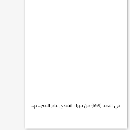
في العدد (659) من بهرا : انقضى عام النصر… م...
انتهت عملي...