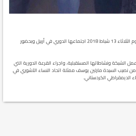
عقدت شبكة المنظمات النسوية في اقليم كردستان، يوم الثلاثاء 13 شباط 2018 اجتماعها الدوري في أربيل وبحضور
ل الشبكة ونشاطاتها المستقبلية، واجراء القرعة الدورية التي
نت من نصيب السيدة مارلين يوسف ممثلة اتحاد النساء الآشوري في
اء الديمقراطي الكردستاني.