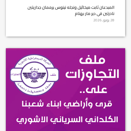
المبدعان ثابت ميخائيل ونجله نينوس يرممان جداريتين
نادرتين في دير مار بهنام
28 يونيو, 2026