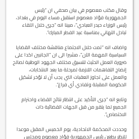
وقال مكتب معصوم في بيان صحفي ان “رئيس
الجمهورية فؤاد معصوم استقبل مساء اليوم في بغداد،
رئيس الوزراء حيدر العبادي”، مبينا انه “جرى خلال اللقاء
تبادل التهاني بمناسبة عيد الفطر المبارك”.
واضاف انه “تمت خلال الاجتماع مناقشة مختلف القضايا
السياسية المهمة الآن”، مشيرا الى ان “الجانبين اكدا على
ضرورة العمل الحثيث لتنسيق مختلف الجهود الوطنية لصالح
إنضاج التفاهمات اللازمة لمرحلة ما بعد الانتخابات،
والعمل على تجاوز العقبات التي يجب أن لا تؤخر تشكيل
الحكومة المقبلة وتفادي أي فراغ”.
وتابع انه “جرى التأكيد على انتظار نتائج القضاء واحترام
الجميع لما يتقرر من قبل الجهات القضائية ذات
الاختصاص”.
وحددت المحكمة الاتحادية، يوم الخميس المقبل موعدا
للنظر بطعن رئيس الجمهورية فؤاد معصوم ومجلس