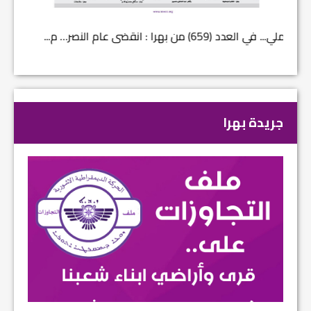
في العدد (659) من بهرا : انقضى عام النصر… م...
في العدد ا
جريدة بهرا