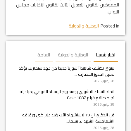
المفوضين بقانون التعديل الثالث لقانون انتخابات مجلس
النواب.
Posted in
الوطنية والدولية
اخبار شعبنا
الوطنية والدولية
العامة
نينوى تكشف شاهداً آشورياً جديداً من عهد سنحاريب يؤكد
عمق الجذور الحضارية ...
28 يونيو, 2026
اتحاد النساء الآشوري يجسد روح الإسناد القومي بمبادرته
تجاه طاقم فيلم Case 1087
28 يونيو, 2026
في الذكرى ال 19 لاستشهاد الأب رغيد عزيز كني ورفاقه
الشمامسة الشهداء: بسما...
28 يونيو, 2026