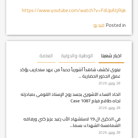
https://www.youtube.com/watch?v=FdLlpAtjRqk
Posted in
فيديو
اخبار شعبنا
الوطنية والدولية
العامة
نينوى تكشف شاهداً آشورياً جديداً من عهد سنحاريب يؤكد
عمق الجذور الحضارية ...
28 يونيو, 2026
اتحاد النساء الآشوري يجسد روح الإسناد القومي بمبادرته
تجاه طاقم فيلم Case 1087
28 يونيو, 2026
في الذكرى ال 19 لاستشهاد الأب رغيد عزيز كني ورفاقه
الشمامسة الشهداء: بسما...
28 يونيو, 2026