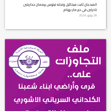
المبدعان ثابت ميخائيل ونجله نينوس يرممان جداريتين
نادرتين في دير مار بهنام
28 يونيو, 2026