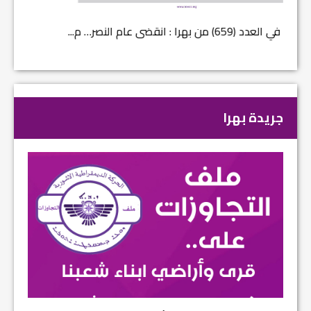
في العدد (659) من بهرا : انقضى عام النصر… م...
في العدد ا
جريدة بهرا