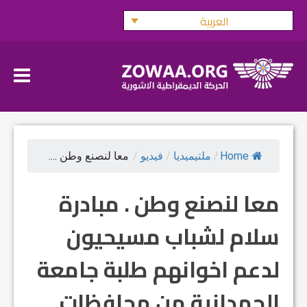
Ski
العربية
t
conten
Home
/
ملتيميديا
/
فيديو
/
معا لنصنع وطن ....
معا لنصنع وطن . مبادرة
سلام لشباب مسيحيون
لدعم اخوانهم طلبة جامعة
الحمدانية من محافظات