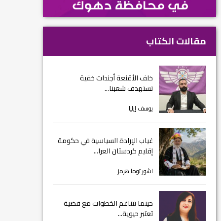
مقالات الكتاب
خلف الأقنعة أجندات خفية
تستهدف شعبنا...
يوسف إيليا
غياب الإرادة السياسية في حكومة
إقليم كردستان العرا...
اشور توما هرمز
حينما تتناغم الخطوات مع قضية
تعتبر حيوية...