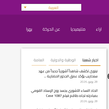
العربية
اراء
ملتيميديا
عن الحركة
بهرا
اخبار شعبنا
الوطنية والدولية
العامة
نينوى تكشف شاهداً آشورياً جديداً من عهد
سنحاريب يؤكد عمق الجذور الحضارية ...
28 يونيو, 2026
اتحاد النساء الآشوري يجسد روح الإسناد القومي
بمبادرته تجاه طاقم فيلم Case 1087
28 يونيو, 2026