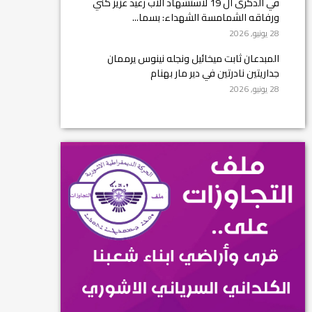
في الذكرى ال 19 لاستشهاد الأب رغيد عزيز كني
ورفاقه الشمامسة الشهداء: بسما...
28 يونيو, 2026
المبدعان ثابت ميخائيل ونجله نينوس يرممان
جداريتين نادرتين في دير مار بهنام
28 يونيو, 2026