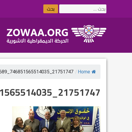
Ski
البحث
t
عن:
conten
21751747_746851565514035_6083063240278971689_n
/
Home
21751747_746851565514035_6083063240278971689_n