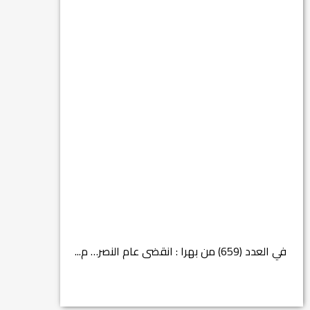
في العدد (659) من بهرا : انقضى عام النصر… م...
انتهت عملي...