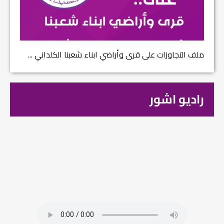
ملف التجاوزات على قرى وأراضي ابناء شعبنا الكلداني ...
راديو اشور