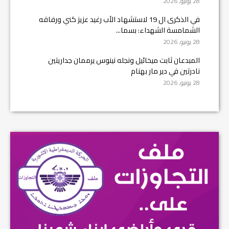
28 يونيو, 2026
في الذكرى ال 19 لاستشهاد الأب رغيد عزيز كني ورفاقه
الشمامسة الشهداء: بسما...
28 يونيو, 2026
المبدعان ثابت ميخائيل ونجله نينوس يرممان جداريتين
نادرتين في دير مار بهنام
28 يونيو, 2026