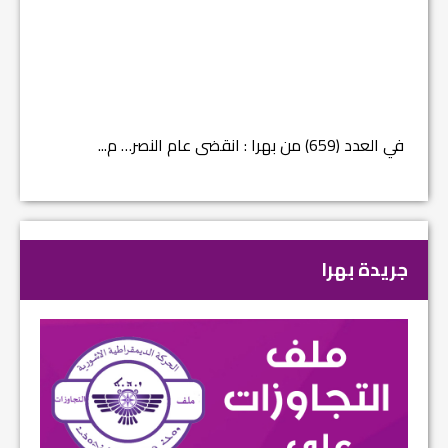
في العدد (659) من بهرا : انقضى عام النصر… م...
في العدد ا
جريدة بهرا