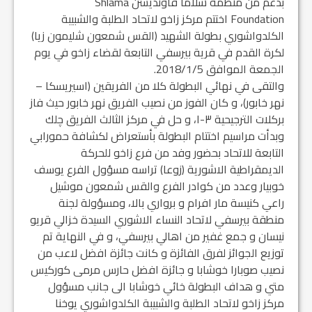
بدعم من منظمة شلاما فاونديشن Shlama
Foundation اختتم مركز زاخو لاتحاد الطلبة والشبيبة
الكلدواشوري بطولة الشهيد (القس شمعون شليمون زيا)
لكرة القدم في قرية بيرسفي التابعة لقضاء زاخو في يوم
الجمعة الموافق 2018/1/5.
والتقى في نهائي البطولة كلا من الفريقين (اسيريسكا –
نهر خابور)، و كان الفوز من نصيب الفريق نهر خابور حيث فاز
بركلات الترجيحية ٣-١، و حل في مركز الثالث الفريق چلك
وبدأت مراسيم اختتام البطولة بأستعراض لكشافة حمورابي
التابعة للاتحاد بحضور وفد من فرع زاخو للحركة
الديمقراطية الاشورية (زوعا) تراسه مسؤول الفرع يوسف
خوبيار وعدد من كوادر الفرع والقس شمعون موشيل
راعي كنيسة مار افرام و برواري بالا، ومسؤولة لجنة
منطقة بيرسفي لاتحاد النساء الاشوري السيدة خزالي قريو
نيسان و جمع غفير من اهالي بيرسفي، و في النهاية تم
توزيع الجوائز لفرق الفائزة و كانت جائزة افضل لاعب من
نصيب صوبارا خوشابا و جائزة افضل حارس مرمى كوركيس
متي و هداف البطولة خائي خوشابا الى جانب مسؤول
مركز زاخو لاتحاد الطلبة والشبيبة الكلدواشوري يوخنا