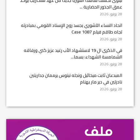
نينوى تكشف شاهداً آشورياً جديداً من عهد سنحاريب يؤكد
عمق الجذور الحضارية ...
28 يونيو, 2026
اتحاد النساء الآشوري يجسد روح الإسناد القومي بمبادرته
تجاه طاقم فيلم Case 1087
28 يونيو, 2026
في الذكرى ال 19 لاستشهاد الأب رغيد عزيز كني ورفاقه
الشمامسة الشهداء: بسما...
28 يونيو, 2026
المبدعان ثابت ميخائيل ونجله نينوس يرممان جداريتين
نادرتين في دير مار بهنام
28 يونيو, 2026