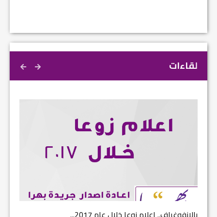
لقاءات
بالانفوغراف.. اعلام زوعا خلال عام 2017...
نتائج ا