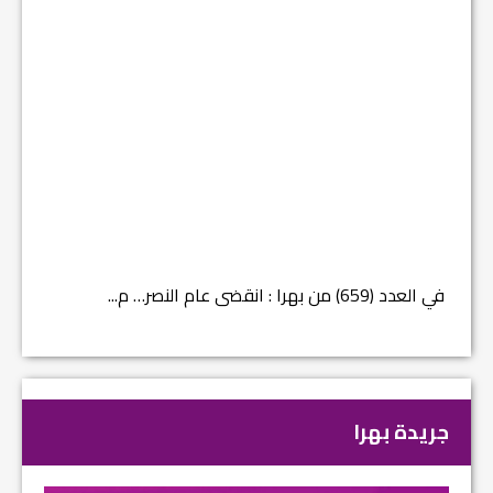
في العدد (659) من بهرا : انقضى عام النصر… م...
في العدد ا
جريدة بهرا