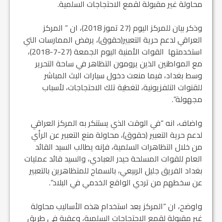
محاولة غير مقبولة لقمع الاحتجاجات السلمية.
وذكر بيان للمركز اليوم (27 تموز 2018)، ان ” المركز
العراقي لدعم حرية التعبير(حقوق)، يرفض الممارسات التي
استخدمتها القوات الأمنية اليوم الجمعة (27-7-2018)،
مع المواطنين الذين يرومون التظاهر في ساحة التحرير
وسط بغداد، فيما منعت دخول سيارات البث المباشر
للقنوات التلفزيونية، لتغطية تلك الاحتجاجات، لأسباب
مجهولة”.
واضاف، انه “في الوقت الذي يستنكر به المركز العراقي
لدعم حرية التعبير (حقوق)، محاولة منع التعبير عن الرأي
من خلال التظاهرات السلمية، فإنه يطالب السيد القائد
العام للقوات المسلحة حيدر العبادي، والسيد قائد عمليات
بغداد الفريق جليل الربيعي، بالسماح للمتظاهرين بالتعبير
عن سخطهم من تردي الواقع الخدمي في البلاد”.
واوضح، ان “المركز يعد استخدام هذه الأساليب محاولة
غير مقبولة لقمع الاحتجاجات السلمية، وعقبة في طريق