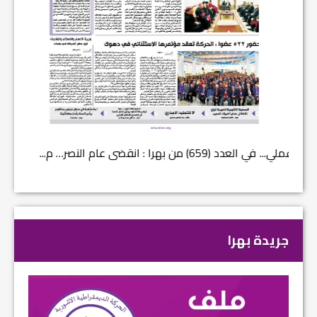
في العدد (659) من بهرا : انقضى عام النصر… م...
في العدد ا
جريدة بهرا