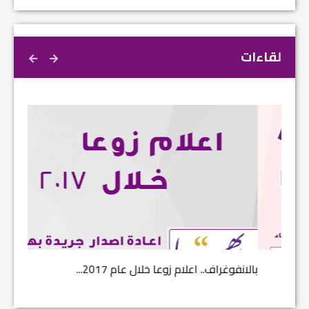
لقاءات
بالانفوغراف.. اعلام زوعا خلال عام 2017...
نتائج ا