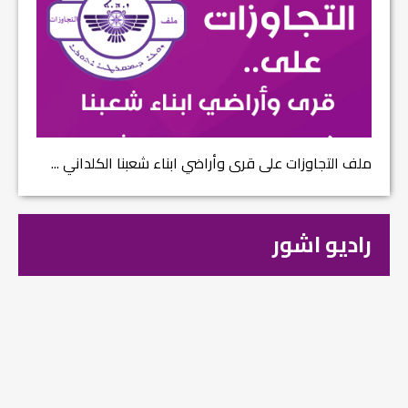
ملف التجاوزات على قرى وأراضي ابناء شعبنا الكلداني ...
راديو اشور