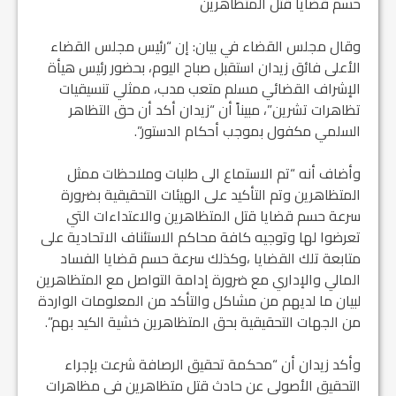
حسم قضايا قتل المتظاهرين
وقال مجلس القضاء في بيان: إن “رئيس مجلس القضاء
الأعلى فائق زيدان استقبل صباح اليوم، بحضور رئيس هيأة
الإشراف القضائي مسلم متعب مدب، ممثلي تنسيقيات
تظاهرات تشرين”، مبيناً أن “زيدان أكد أن حق التظاهر
السلمي مكفول بموجب أحكام الدستور”.
وأضاف أنه “تم الاستماع الى طلبات وملاحظات ممثل
المتظاهرين وتم التأكيد على الهيئات التحقيقية بضرورة
سرعة حسم قضايا قتل المتظاهرين والاعتداءات التي
تعرضوا لها وتوجيه كافة محاكم الاستئناف الاتحادية على
متابعة تلك القضايا ،وكذلك سرعة حسم قضايا الفساد
المالي والإداري مع ضرورة إدامة التواصل مع المتظاهرين
لبيان ما لديهم من مشاكل والتأكد من المعلومات الواردة
من الجهات التحقيقية بحق المتظاهرين خشية الكيد بهم”.
وأكد زيدان أن “محكمة تحقيق الرصافة شرعت بإجراء
التحقيق الأصولي عن حادث قتل متظاهرين في مظاهرات