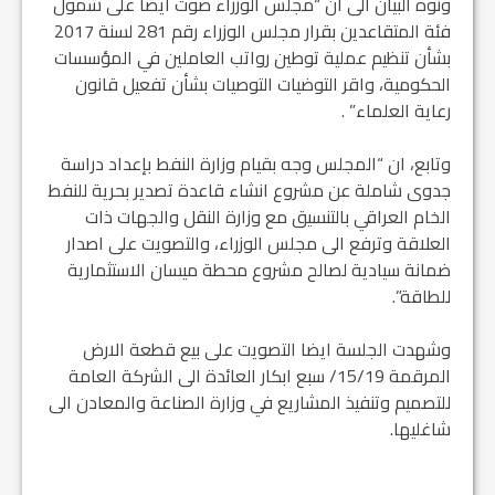
ونوه البيان الى ان “مجلس الوزراء صوت ايضا على شمول
فئة المتقاعدين بقرار مجلس الوزراء رقم 281 لسنة 2017
بشأن تنظيم عملية توطين رواتب العاملين في المؤسسات
الحكومية، واقر التوضيات التوصيات بشأن تفعيل قانون
رعاية العلماء” .
وتابع، ان “المجلس وجه بقيام وزارة النفط بإعداد دراسة
جدوى شاملة عن مشروع انشاء قاعدة تصدير بحرية للنفط
الخام العراقي بالتنسيق مع وزارة النقل والجهات ذات
العلاقة وترفع الى مجلس الوزراء، والتصويت على اصدار
ضمانة سيادية لصالح مشروع محطة ميسان الاستثمارية
للطاقة”.
وشهدت الجلسة ايضا التصويت على بيع قطعة الارض
المرقمة 15/19/ سبع ابكار العائدة الى الشركة العامة
للتصميم وتنفيذ المشاريع في وزارة الصناعة والمعادن الى
شاغليها.