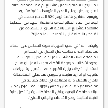
المشاريع العاملة واكمال مشاريع ام قصر ومحطة تحلية
الفاو وسيحان وعلى المدى المتوسط .. تنفيذ مشاريع
وتوسيع مشاريع قائمة توفر 580 الف متر مكعب في
اليوم من الماء الصالح للشرب واستمرار الجهد في التخطيط
والتنفيذ للمشاريع الستراتيجية الكبرى بالاستفادة من
القروض بالاضافة الى التخصيصات والموازنة”.
واوضح، انه “في محور الكهرباء صوت المجلس على اعطاء
محافظة البصرة صلاحية نقل العمل في المشاريع
المتوقفة بسبب المشاكل المرتبطة بنقص التمويل او
بوجود اشكالات مرفوعة للقضاء بحجب العمل او فسخ
العقد الى شركات وزارة الكهرباء مع استمرار اية اجراءات
قانونية او ادارية سابقة وتفويض محافظي المحافظات
الاخرى بالاجراء ذاته لمعالجة اي حالات مماثلة في
محافظاتهم كما وناقش مجلس الوزراء توفير فرص عمل
لابناء محافظة البصرة وباقي المحافظات وقرر تشكيل خلية
الازمة لمتابعة وضع الخدمات والجانب الامني”.