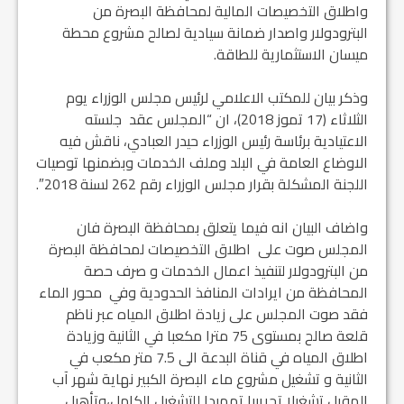
واطلاق التخصيصات المالية لمحافظة البصرة من
البترودولار واصدار ضمانة سيادية لصالح مشروع محطة
ميسان الاستثمارية للطاقة.
وذكر بيان للمكتب الاعلامي لرئيس مجلس الوزراء يوم
الثلاثاء (17 تموز 2018)، ان “المجلس عقد جلسته
الاعتيادية برئاسة رئيس الوزراء حيدر العبادي، ناقش فيه
الاوضاع العامة في البلد وملف الخدمات وبضمنها توصيات
اللجنة المشكلة بقرار مجلس الوزراء رقم 262 لسنة 2018″.
واضاف البيان انه فيما يتعلق بمحافظة البصرة فان
المجلس صوت على اطلاق التخصيصات لمحافظة البصرة
من البترودولار لتنفيذ اعمال الخدمات و صرف حصة
المحافظة من ايرادات المنافذ الحدودية وفي محور الماء
فقد صوت المجلس على زيادة اطلاق المياه عبر ناظم
قلعة صالح بمستوى 75 مترا مكعبا في الثانية وزيادة
اطلاق المياه في قناة البدعة الى 7.5 متر مكعب في
الثانية و تشغيل مشروع ماء البصرة الكبير نهاية شهر آب
المقبل تشغيلا تجريبيا تمهيدا للتشغيل الكامل،وتأهيل