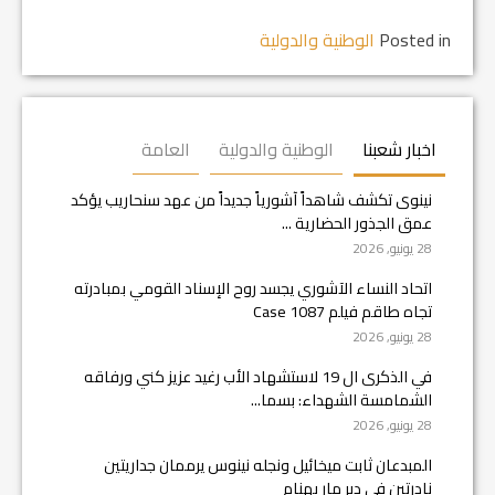
Posted in
الوطنية والدولية
اخبار شعبنا
الوطنية والدولية
العامة
نينوى تكشف شاهداً آشورياً جديداً من عهد سنحاريب يؤكد
عمق الجذور الحضارية ...
28 يونيو, 2026
اتحاد النساء الآشوري يجسد روح الإسناد القومي بمبادرته
تجاه طاقم فيلم Case 1087
28 يونيو, 2026
في الذكرى ال 19 لاستشهاد الأب رغيد عزيز كني ورفاقه
الشمامسة الشهداء: بسما...
28 يونيو, 2026
المبدعان ثابت ميخائيل ونجله نينوس يرممان جداريتين
نادرتين في دير مار بهنام