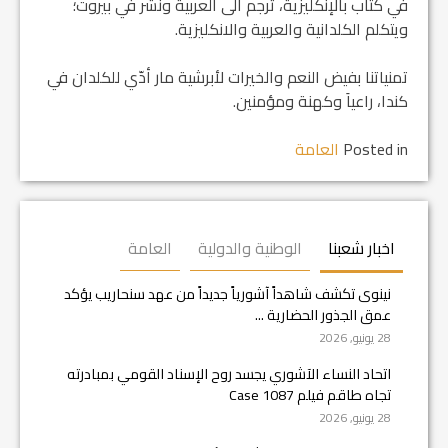
في كتاب بالإنكليزية، ترجم الى العربية ونشر في بيروت؛
ويتكلم الكلدانية والعربية والانكليزية.
تمنياتنا بفيض النعم والخيرات لأبرشية مار أدّي للكلدان في
كندا، راعياَ وكهنة ومؤمنين.
Posted in
العامة
اخبار شعبنا
الوطنية والدولية
العامة
نينوى تكشف شاهداً آشورياً جديداً من عهد سنحاريب يؤكد
عمق الجذور الحضارية ...
28 يونيو, 2026
اتحاد النساء الآشوري يجسد روح الإسناد القومي بمبادرته
تجاه طاقم فيلم Case 1087
28 يونيو, 2026