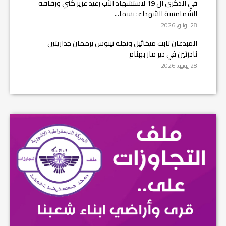
في الذكرى ال 19 لاستشهاد الأب رغيد عزيز كني ورفاقه
الشمامسة الشهداء: بسما...
28 يونيو, 2026
المبدعان ثابت ميخائيل ونجله نينوس يرممان جداريتين
نادرتين في دير مار بهنام
28 يونيو, 2026