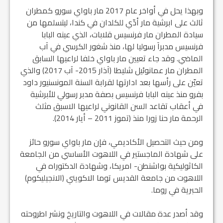
وبهذا يحل في أواخر عام 2017 مار باواي سورو كمطران
ثالث على ابرشية مار أدّي للكلدان في كندا، ليتسلمها من
سيادة المطران مار فرنسيس قلابات، الذي عينه البابا
فرنسيس مدبراَ رسوليا لها، منذ شغور الكرسي في آب
الماضي. وقد جاء تعيين مار باواي خلفا لراعيها السابق
المطران مار عمانوئيل شليطا (آذار 2015- آب 2017) والذي
تعيّن على رأسها بعد ادارتها لقرابة السنة المونسنيور داود
بفرو منذ عينه البابا فرنسيس بصفة مدبر رسولي للأبرشية
في أعقاب تقاعد السن القانوني لراعيها الاسبق مثلث
الرحمة مار حنا زورا منذ (تموز 2011 – أيار 2014).
ومن حيث التحصيل الأكاديمي، فإن مار باواي سورو حائز
على شهادة الماجستير في اللاهوت الأساسي من الجامعة
الكاثوليكية بواشنطن- امريكا، وشهادة الدكتوراه في
اللاهوت من جامعة القديس توما الاكويني (الانجيليكوم)
الحبرية في روما.
وقد أصدر عدة مقالات في اللاهوت والتاريخ ونشر اطروحته