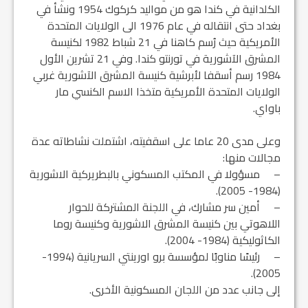
الكلدانية في كندا هو من مواليد كركوك 1954 ونشأ في
بغداد حتى انتقاله في عام 1976 الى الولايات المتحدة
الأمريكية حيث رُسم كاهنا في 21 شباط 1982 لكنيسة
المشرق الآشورية في تورنتو كندا. وفي 21 تشرين الأول
1984 رسم أسقفا لأبرشية كنيسة المشرق الآشورية غربي
الولايات المتحدة الأمريكية متخذا الاسم الكنسي مار
باواي.
وعلى مدى 20 عاما على اسقفيته، اشتملت نشاطاته عدة
مجالات منها:
– مسؤولا في المكتب المسكوني بالبطريركية الاشورية
(1984- 2005).
– أمين سر مشارك، في اللجنة المشتركة للحوار
اللاهوتي بين كنيسة المشرق الاشورية وكنيسة روما
الكاثوليكية (1984- 2004).
– رئيسًا مناوبًا لمؤسسة برو اورينتي السريانية (1994-
2005).
إلى جانب عدد من اللجان المسكونية الأخرى.