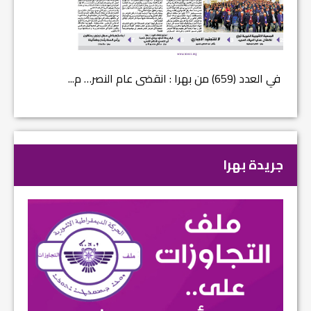
في العدد (659) من بهرا : انقضى عام النصر… م...
في العدد ا
جريدة بهرا