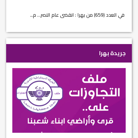
في العدد (659) من بهرا : انقضى عام النصر… م...
في العدد ا
جريدة بهرا