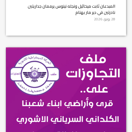
المبدعان ثابت ميخائيل ونجله نينوس يرممان جداريتين
نادرتين في دير مار بهنام
28 يونيو, 2026