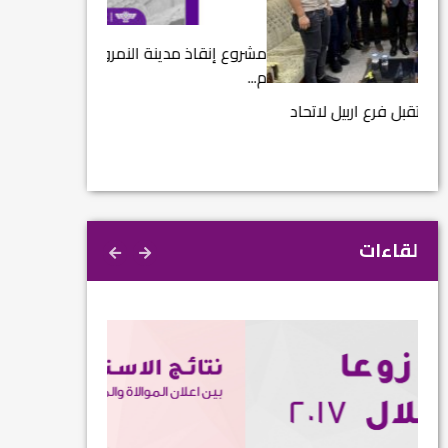
مشروع إنقاذ مدينة النمرود الأثرية.. زوعا أورغ في
الكاتب والباحث يع
م...
كبير...
د
لقاءات