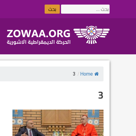
Ski
البحث
t
عن:
conten
3
/
Home
3