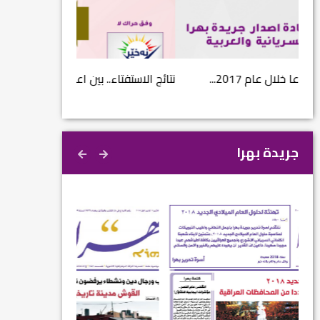
نتائج الاستفتاء.. بين اعلان الموالاة والمعارضة...
بالانفوغراف.. اعلام ز
جريدة بهرا