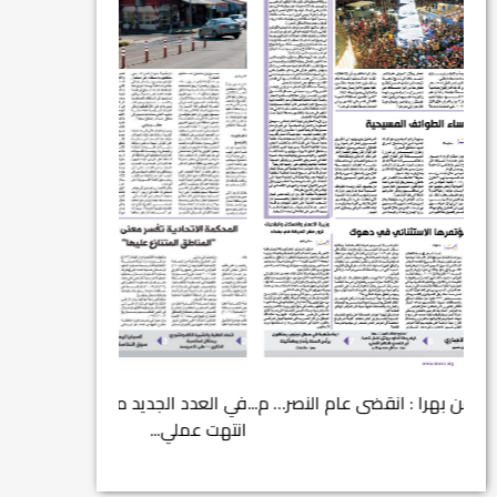
في العدد الجديد من صحيفة بهرا (658): هل
في العدد (659) من بهرا : انقضى عام النصر… م...
انتهت عملي...