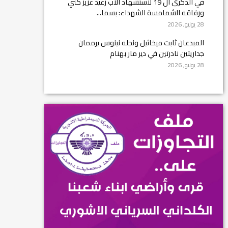
في الذكرى ال 19 لاستشهاد الأب رغيد عزيز كني
ورفاقه الشمامسة الشهداء: بسما...
28 يونيو, 2026
المبدعان ثابت ميخائيل ونجله نينوس يرممان
جداريتين نادرتين في دير مار بهنام
28 يونيو, 2026