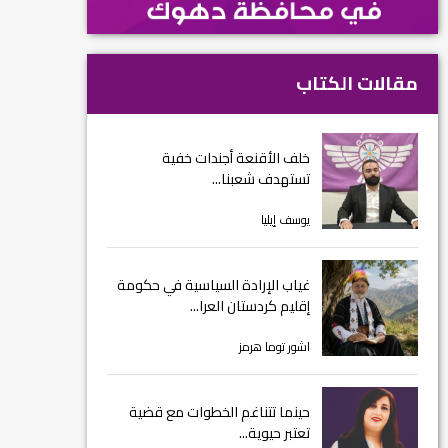
مقالات الكتاب
خلف الأقنعة أجندات خفية
تستهدف شعبنا...
يوسف إيليا
غياب الإرادة السياسية في حكومة
إقليم كردستان العرا...
اشور توما هرمز
حينما تتناغم الخطوات مع قضية
تعتبر حيوية...