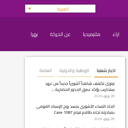
العربية
اراء
ملتيميديا
عن الحركة
بهرا
اخبار شعبنا
الوطنية والدولية
العامة
نينوى تكشف شاهداً آشورياً جديداً من عهد
سنحاريب يؤكد عمق الجذور الحضارية ...
28 يونيو, 2026
اتحاد النساء الآشوري يجسد روح الإسناد القومي
بمبادرته تجاه طاقم فيلم Case 1087
28 يونيو, 2026