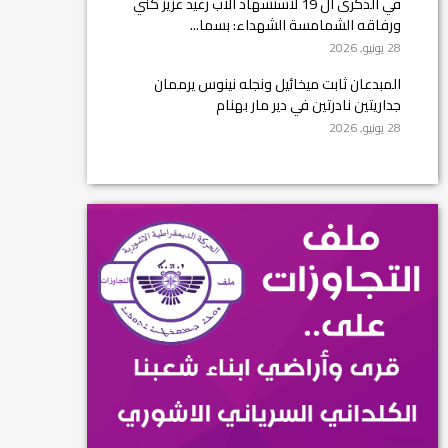
في الذكرى ال 19 لاستشهاد الأب رغيد عزيز كني
ورفاقه الشمامسة الشهداء: بسما...
28 يونيو, 2026
المبدعان ثابت ميخائيل ونجله نينوس يرممان
جداريتين نادرتين في دير مار بهنام
28 يونيو, 2026