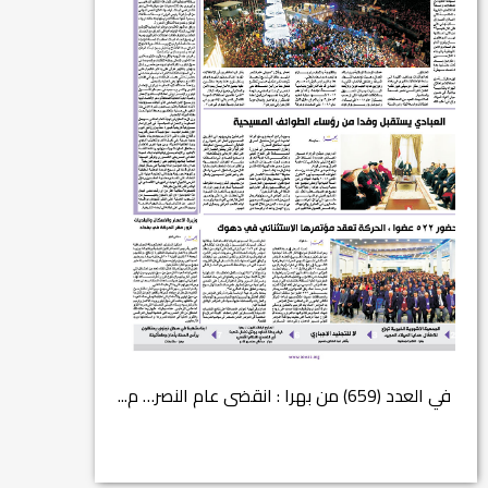
في العدد الجديد من صحيفة بهرا (658): هل
انتهت عملي...