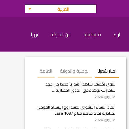
العربية
اراء
ملتيميديا
عن الحركة
بهرا
اخبار شعبنا
الوطنية والدولية
العامة
نينوى تكشف شاهداً آشورياً جديداً من عهد
سنحاريب يؤكد عمق الجذور الحضارية ...
28 يونيو, 2026
اتحاد النساء الآشوري يجسد روح الإسناد القومي
بمبادرته تجاه طاقم فيلم Case 1087
28 يونيو, 2026