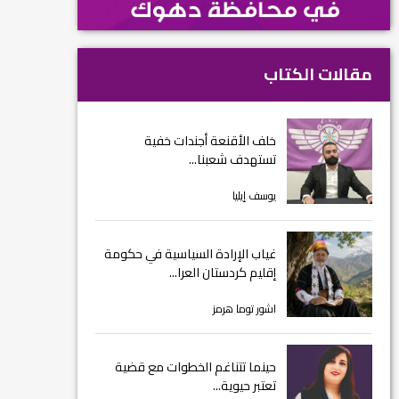
مقالات الكتاب
خلف الأقنعة أجندات خفية
تستهدف شعبنا...
يوسف إيليا
غياب الإرادة السياسية في حكومة
إقليم كردستان العرا...
اشور توما هرمز
حينما تتناغم الخطوات مع قضية
تعتبر حيوية...