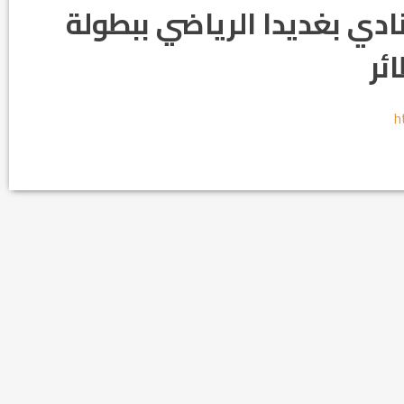
دي بغديدا الرياضي ببطولة
ئر
h