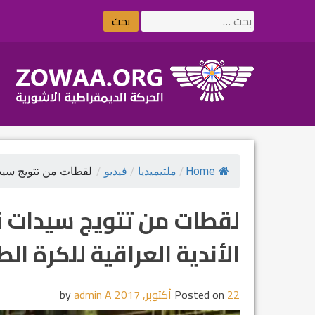
Ski
البحث
t
عن:
conten
Home
/
ملتيميديا
/
فيديو
/
لقطات من تتويج سيدا
لقطات من تتويج سيدات نا
الأندية العراقية للكرة الطا
22 أكتوبر, 2017
Posted on
by
admin A