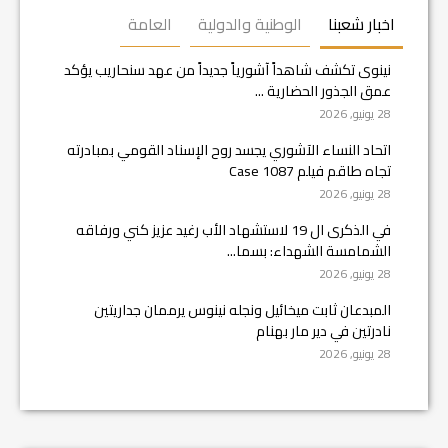
اخبار شعبنا
الوطنية والدولية
العامة
نينوى تكشف شاهداً آشورياً جديداً من عهد سنحاريب يؤكد
عمق الجذور الحضارية ...
28 يونيو, 2026
اتحاد النساء الآشوري يجسد روح الإسناد القومي بمبادرته
تجاه طاقم فيلم Case 1087
28 يونيو, 2026
في الذكرى ال 19 لاستشهاد الأب رغيد عزيز كني ورفاقه
الشمامسة الشهداء: بسما...
28 يونيو, 2026
المبدعان ثابت ميخائيل ونجله نينوس يرممان جداريتين
نادرتين في دير مار بهنام
28 يونيو, 2026