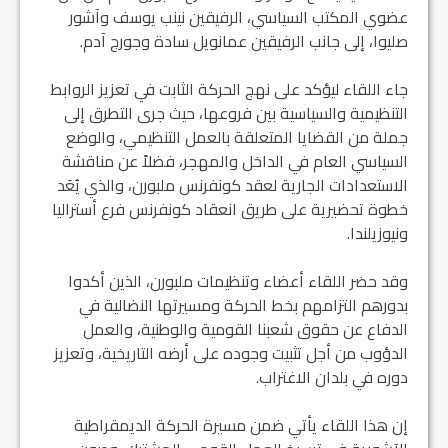
عضوي المكتب السياسي، الرفيقين نينب يوسف وآشور
صليوا، إلى جانب الرفيقين عمانويل سادة وجورج آدم.
جاء اللقاء ليؤكد على نهج الحركة الثابت في تعزيز الروابط
التنظيمية والسياسية بين فروعها، حيث جرى التطرق إلى
جملة من القضايا المتعلقة بالعمل التنظيمي، والوضع
السياسي العام في الداخل والمهجر، فضلاً عن مناقشة
الاستعدادات الجارية لعقد كونفرنس ملبورن، والذي يُعَد
خطوة تحضيرية على طريق انعقاد كونفرنس فرع أستراليا
ونيوزيلندا.
وقد حضر اللقاء أعضاء وتنظيمات ملبورن، الذين أكدوا
بدورهم التزامهم بخط الحركة ومسيرتها النضالية في
الدفاع عن حقوق شعبنا القومية والوطنية، والعمل
الدؤوب من أجل تثبيت وجوده على أرضه التاريخية، وتعزيز
دوره في بلدان الاغتراب.
إن هذا اللقاء يأتي ضمن مسيرة الحركة الديمقراطية