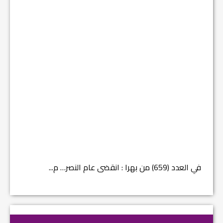
في العدد (659) من بهرا : انقضى عام النصر… م...
في العدد ا