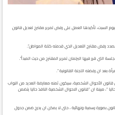
ليوم السبت، تأكيدها العمل على رفض تمرير مقترح تعديل قانون
ة بصدد رفض مقترح التعديل الذي قدمته كتلة المواطن”.
سة التي قرر فيها البرلمان تمرير المقترح من حيث المبدأ”.
ة بعد ان رفضته اللجنة القانونية “.
ل قانون الأحوال الشخصية، سيكون ثمنه معارضة العديد من النواب
يا “، مبينة ان “قانون الاحوال الشخصية النافذ حاليا يتضمن
انون بصورة رسمية ونهائية ، حتى لا يمكن ان يدرج ضمن جدول