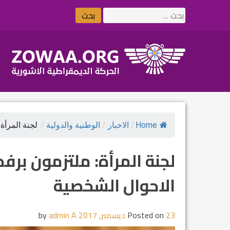
Ski
البحث
t
عن:
conten
Home
/
الاخبار
/
الوطنية والدولية
/
لجنة المرأة
لجنة المرأة: ملتزمون برف
الاحوال الشخصية
23 ديسمبر, 2017
Posted on
by
admin A