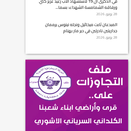
في الذكرى ال 19 لاستشهاد الأب رغيد عزيز كني
ورفاقه الشمامسة الشهداء: بسما...
28 يونيو, 2026
المبدعان ثابت ميخائيل ونجله نينوس يرممان
جداريتين نادرتين في دير مار بهنام
28 يونيو, 2026