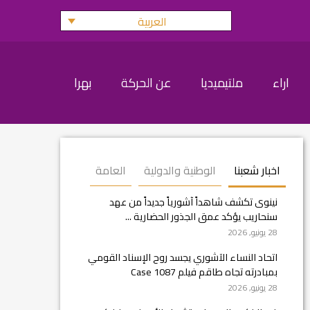
العربية
اراء
ملتيميديا
عن الحركة
بهرا
اخبار شعبنا
الوطنية والدولية
العامة
نينوى تكشف شاهداً آشورياً جديداً من عهد
سنحاريب يؤكد عمق الجذور الحضارية ...
28 يونيو, 2026
اتحاد النساء الآشوري يجسد روح الإسناد القومي
بمبادرته تجاه طاقم فيلم Case 1087
28 يونيو, 2026