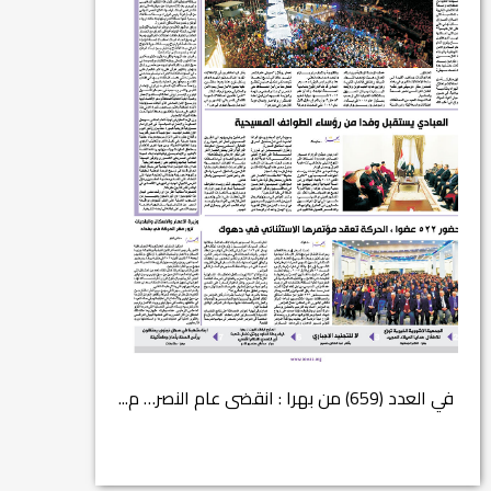
في العدد (659) من بهرا : انقضى عام النصر… م...
انتهت عملي...