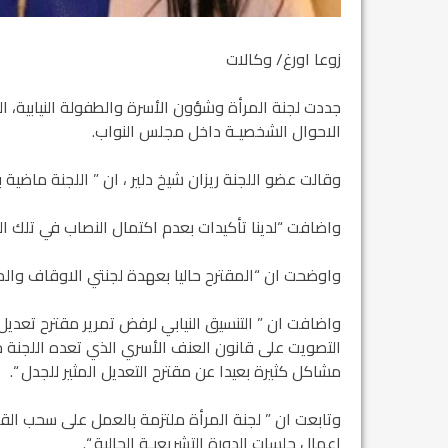
زوعا اورغ/ وكالات
جددت لجنة المرأة وشؤون الأسرة والطفولة النيابية، ا
الاحوال الشخصيـة داخل مجلس النواب.
وقالت عضو اللجنة ريزان شيخ دلير ، ان ” اللجنة ماضي
واضافت “لدينا تأكيدات بعدم اكتمال النصاب في تلك الجل
واوضحت ان “المقترح حاليا بعهدة لجنتي الاوقاف والمرأ
واضافت ان ” التنسيق النيابي لرفض تمرير مقترح تعدي
التصويت على قانون العنف الأسري الذي تعده اللجنة حال
مشاكل كثيرة بعيدا عن مقترح التعديل المثير للجدل “.
وتابعت ان ” لجنة المرأة ملتزمة بالعمل على سحب الق
اعمال جلسات الدورة التشريعيـة الحالية “.