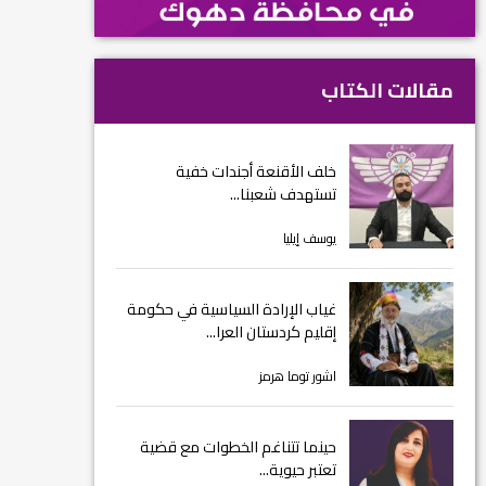
مقالات الكتاب
خلف الأقنعة أجندات خفية
تستهدف شعبنا...
يوسف إيليا
غياب الإرادة السياسية في حكومة
إقليم كردستان العرا...
اشور توما هرمز
حينما تتناغم الخطوات مع قضية
تعتبر حيوية...