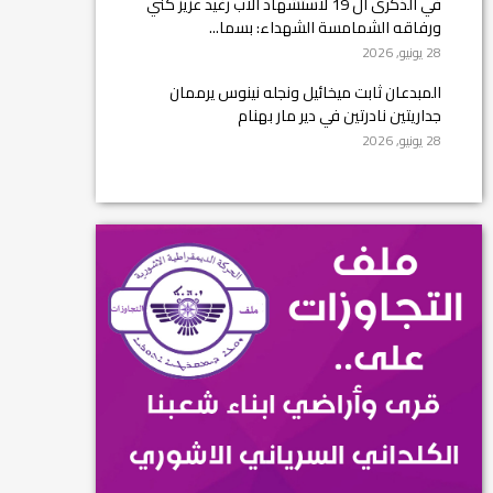
في الذكرى ال 19 لاستشهاد الأب رغيد عزيز كني
ورفاقه الشمامسة الشهداء: بسما...
28 يونيو, 2026
المبدعان ثابت ميخائيل ونجله نينوس يرممان
جداريتين نادرتين في دير مار بهنام
28 يونيو, 2026