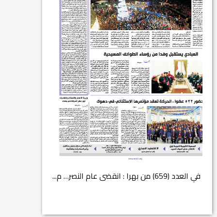
في العدد الجديد من صحيفة بهرا (658): هل
في العدد (659) من بهرا : انقضى عام النصر… م...
انتهت عملي...