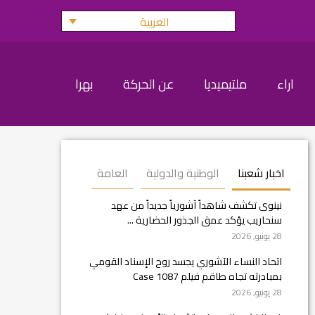
العربية
اراء
ملتيميديا
عن الحركة
بهرا
اخبار شعبنا
الوطنية والدولية
العامة
نينوى تكشف شاهداً آشورياً جديداً من عهد
سنحاريب يؤكد عمق الجذور الحضارية ...
28 يونيو, 2026
اتحاد النساء الآشوري يجسد روح الإسناد القومي
بمبادرته تجاه طاقم فيلم Case 1087
28 يونيو, 2026