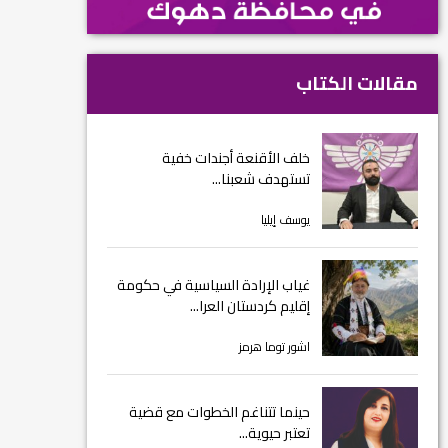
مقالات الكتاب
خلف الأقنعة أجندات خفية
تستهدف شعبنا...
يوسف إيليا
غياب الإرادة السياسية في حكومة
إقليم كردستان العرا...
اشور توما هرمز
حينما تتناغم الخطوات مع قضية
تعتبر حيوية...