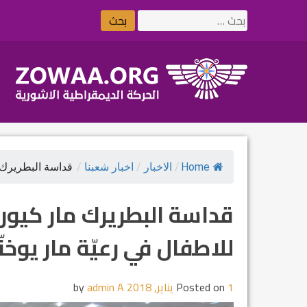
Ski
البحث
t
عن:
conten
Home
/
الاخبار
/
اخبار شعبنا
/
قداسة البطريرك 
قداسة البطريرك مار كيورك
للاطفال في رعيّة مار يوخن
1 يناير, 2018
Posted on
by
admin A