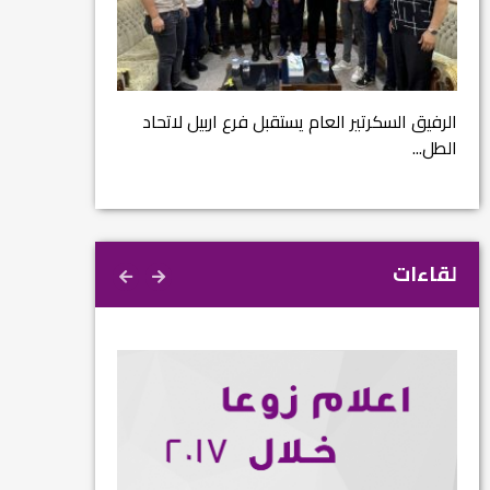
مشروع إنقاذ مدينة النمرود الأثرية.. زوعا أورغ في
الكاتب والباحث يع
م...
كبير...
د
لقاءات