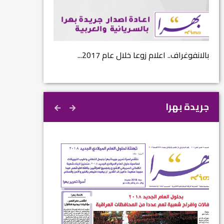
نتائج الاستفتاء.. بين اعلان الموالاة والمعارضة...
بالانفوغراف.. اعلام ز
جريدة بهرا