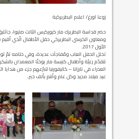
زوعا اورغ/ اعلام البطريركية
حضر قداسة البطريرك مار كيوركيس الثالث صليوا، جاثليق
الأول 2017.
تخلل الحفل العاب ومُفاجآت عديدة، وفي ختامه تمّ توزي
تتقدّم رعيّة وأطفال كنيسة مار يوخنّا المعمدان بال
العذراء في تارزانا – كاليفورنيا لتبرّعهم جزء من هدايا ال
عيد ميلاد مجيد وكل عام وأنتم بألف خير..