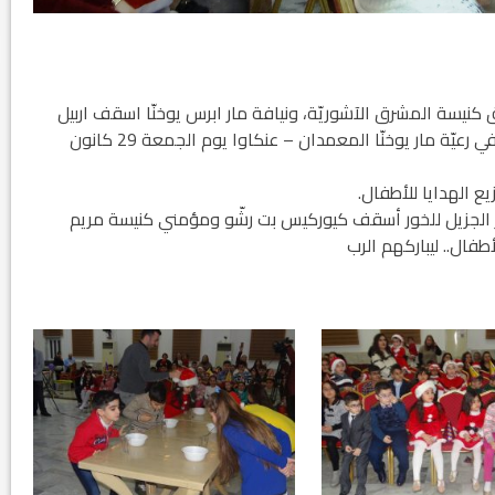
 كنيسة المشرق الآشوريّة، ونيافة مار ابرس يوخنّا اسقف اربيل
ومعاون الكرسي البطريركي حفل الأطفال الّذي اُقيم في رعيّة مار يوخنّا المعمدان – عنكاوا يوم الجمعة 29 كانون
ع الهدايا للأطفال.
شكر الجزيل للخور أسقف كيوركيس بت رشّو ومؤمني كنيسة مريم
أطفال.. ليباركهم الرب