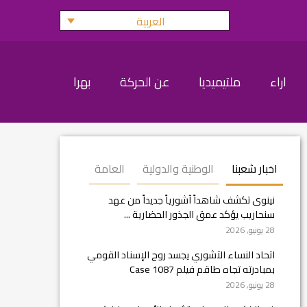
العربية
اراء
ملتيميديا
عن الحركة
بهرا
اخبار شعبنا
الوطنية والدولية
العامة
نينوى تكشف شاهداً آشورياً جديداً من عهد
سنحاريب يؤكد عمق الجذور الحضارية ...
28 يونيو, 2026
اتحاد النساء الآشوري يجسد روح الإسناد القومي
بمبادرته تجاه طاقم فيلم Case 1087
28 يونيو, 2026