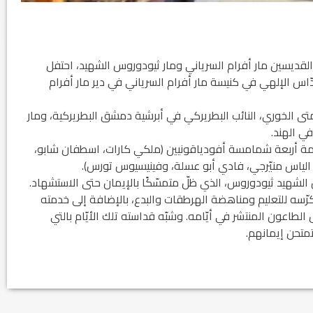
باط 2018، وبمناسبة تذكار القديسين مار أفرام السرياني ومار ثيودوروس الشهيد، احتفل
دّاس الإلهي في كنيسة مار أفرام السرياني في دير مار أفرام
تى الخوري، النائب البطريركي في أبرشية دمشق البطريركية، ومار
ي الهند.
امة أربعة شمامسة أفودياقونيين (ملكي كارات، اسطفان شابو،
، الياس منيّرجي، فادي أبو عسلة، وفينيسيوس تورس).
لشهيد ثيودوروس، الذي ظلّ متمسّكًا بالإيمان حتى الاستشهاد.
رّسه للتعليم ومناهضة الهرطقات والبدع، بالإضافة إلى خدمته
لطاعون المنتشر في أيّامه. وشبّه قداسته تلك الأيّام بالتي
متحن إيمانهم.