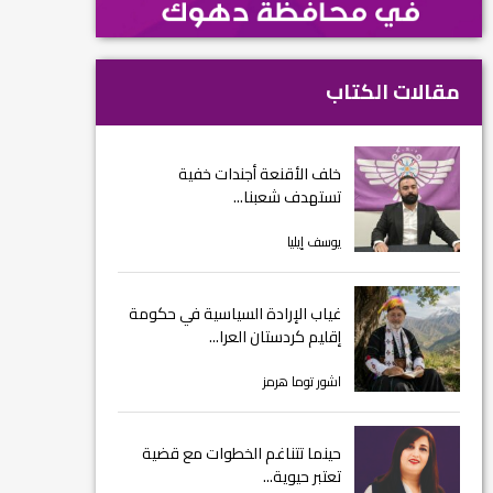
مقالات الكتاب
خلف الأقنعة أجندات خفية
تستهدف شعبنا...
يوسف إيليا
غياب الإرادة السياسية في حكومة
إقليم كردستان العرا...
اشور توما هرمز
حينما تتناغم الخطوات مع قضية
تعتبر حيوية...