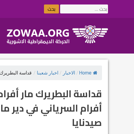
Ski
البحث
t
عن:
conten
Home
/
الاخبار
/
اخبار شعبنا
/
قداسة البطريرك م
قداسة البطريرك مار أفرام
أفرام السرياني في دير ما
صيدنايا