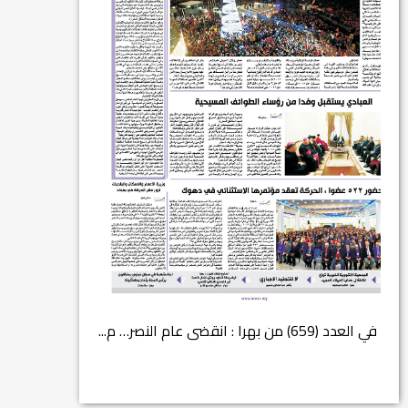
في العدد (659) من بهرا : انقضى عام النصر… م...
انتهت عملي...