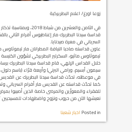
زوعا اورغ/ اعلام البطريركية
في الثامن والعشرين من ش
قداسة سيدنا البطريرك مار إغناطيوس أفرام الثاني بالق
السرياني في معرة صيدنايا.
عاون قداسته صاحبا النيافة المطرانان مار تيموثاوس م
تيموثاوس ماثيو، السكرتير البطريركي لشؤون الكنيسة ف
خلال القداس الإلهي، قام قداسة سيدنا البطريرك برس
سيمون أبسيم، ورامي البرني) وأربعة قرّاء (باسم دلول
في موعظته، تحدّث قداسة سيدنا البطريرك عن القديس ا
كما تحدّث قداسته عن القديس مار أفرام السرياني وتك
للفقراء والمعوزّين والمرضى خاصة الذين أصيبوا بمرض ا
نعيشها الآن من حروب ونزوح واضطهادات للمسيحيين ت
Posted in
اخبار شعبنا