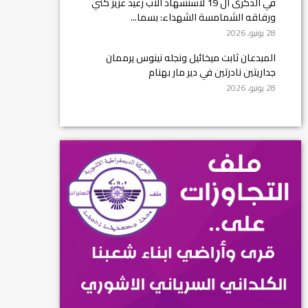
في الذكرى ال 19 لاستشهاد الأب رغيد عزيز كني
ورفاقه الشمامسة الشهداء: بسما...
28 يونيو, 2026
المبدعان ثابت ميخائيل ونجله نينوس يرممان
جداريتين نادرتين في دير مار بهنام
28 يونيو, 2026