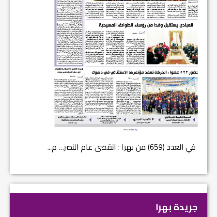
في العدد (659) من بهرا : انقضى عام النصر… م...
في العدد ا
جريدة بهرا