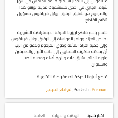
قرياقوس إلى الاخدار السماوية يوم الخامس من شهر
شباط الجاري في احدى مستشفيات مدينة تورنتو كندا
والمرحوم هو شقيق الرفيق يوئيل قرياقوس ‏مسؤول
تنظيم القاطع.
نتقدم باسم قاطع اريزونا للحركة الديمقراطية الآشورية
بخالص العزاء ووافر المواساة إلى الرفيق يوئيل قرياقوس
‏وإلى جميع افراد العائلة وذوي المرحوم وندعو من الرب
أن يسكنه ملكوته السماوي إلى جانب الأبرار والصديقين
ونوره الدائم يشرق عليه ويلهم أهله ومحبيه الصبر
والسلوان
‏قاطع أريزونا للحركة الديمقراطية الآشورية.
Premium
Posted in
,
قواطع المهجر
اخبار شعبنا
الوطنية والدولية
العامة