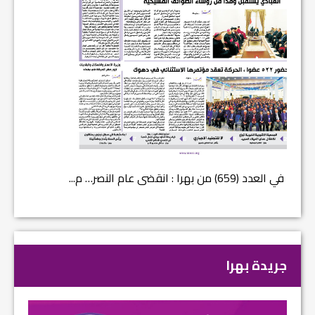
في العدد (659) من بهرا : انقضى عام النصر… م...
في العدد ا
جريدة بهرا