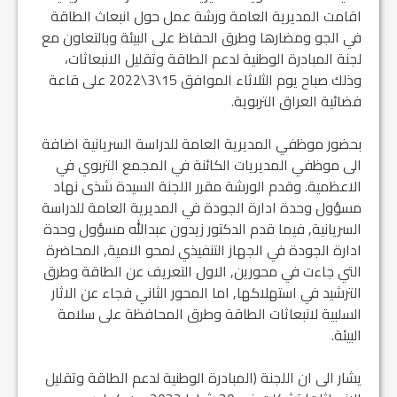
اقامت المديرية العامة ورشة عمل حول انبعاث الطاقة
في الجو ومضارها وطرق الحفاظ على البيئة وبالتعاون مع
لجنة المبادرة الوطنية لدعم الطاقة وتقليل الانبعاثات،
وذلك صباح يوم الثلاثاء الموافق 15\3\2022 على قاعة
فضائية العراق التربوية.
بحضور موظفي المديرية العامة للدراسة السريانية اضافة
الى موظفي المديريات الكائنة في المجمع التربوي في
الاعظمية. وقدم الورشة مقرر اللجنة السيدة شذى نهاد
مسؤول وحدة ادارة الجودة في المديرية العامة للدراسة
السريانية, فيما قدم الدكتور زيدون عبدالله مسؤول وحدة
ادارة الجودة في الجهاز التنفيذي لمحو الامية, المحاضرة
التي جاءت في محورين, الاول التعريف عن الطاقة وطرق
الترشيد في استهلاكها, اما المحور الثاني فجاء عن الاثار
السلبية لانبعاثات الطاقة وطرق المحافظة على سلامة
البيئة.
يشار الى ان اللجنة (المبادرة الوطنية لدعم الطاقة وتقليل