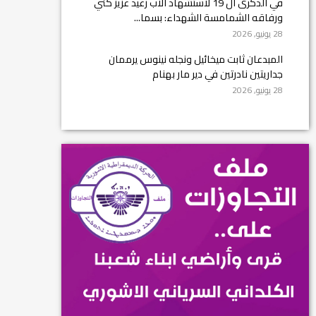
في الذكرى ال 19 لاستشهاد الأب رغيد عزيز كني
ورفاقه الشمامسة الشهداء: بسما...
28 يونيو, 2026
المبدعان ثابت ميخائيل ونجله نينوس يرممان
جداريتين نادرتين في دير مار بهنام
28 يونيو, 2026