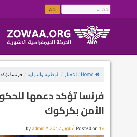
Ski
البحث
t
عن:
conten
Home
/
الاخبار
/
الوطنية والدولية
/
فرنسا تؤكد 
فرنسا تؤكد دعمها للحكو
الأمن بكركوك
18 أكتوبر, 2017
Posted on
by
admin A