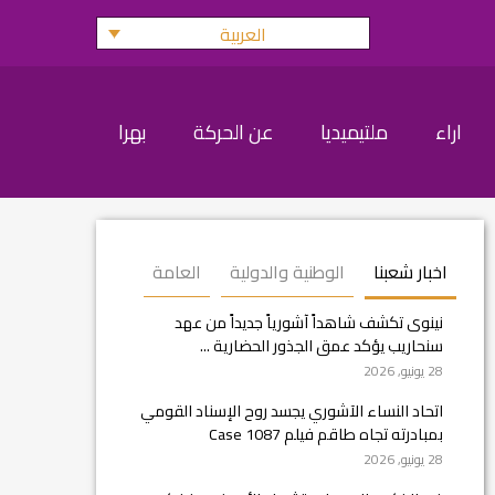
العربية
اراء
ملتيميديا
عن الحركة
بهرا
اخبار شعبنا
الوطنية والدولية
العامة
نينوى تكشف شاهداً آشورياً جديداً من عهد
سنحاريب يؤكد عمق الجذور الحضارية ...
28 يونيو, 2026
اتحاد النساء الآشوري يجسد روح الإسناد القومي
بمبادرته تجاه طاقم فيلم Case 1087
28 يونيو, 2026