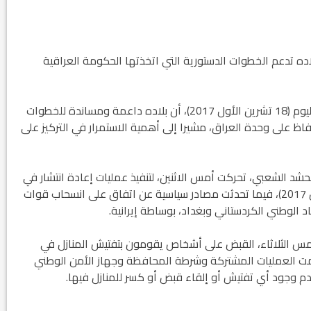
لاده تدعم الخطوات الدستورية التي اتخذتها الحكومة العراقية
وأضاف ماكرون في اتصال مع رئيس الوزراء العراقي، اليوم (18 تشرين الأول 2017)، أن بلاده داعمة ومساندة للخطوات
فاظ على وحدة العراق، مشيرا إلى أهمية الاستمرار في التركيز على
شد الشعبي، تحركت أمس الاثنين، لتنفيذ عمليات إعادة انتشار في
المواقع التي كانت تحت سيطرتها قبل أحداث (9 حزيران 2017)، فيما تحدثت مصادر سياسية عن اتفاق على انسحاب قوات
 الوطني الكردستاني وبغداد، بوساطة إيرانية.
مس الثلاثاء، القبض على أشخاص يقومون بتفتيش المنازل في
مت العمليات المشتركة وشرطة المحافظة وجهاز الأمن الوطني
دم وجود أي تفتيش أو إلقاء قبض أو كسر للمنازل فيها.