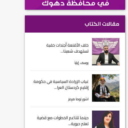
مقالات الكتاب
خلف الأقنعة أجندات خفية
تستهدف شعبنا...
يوسف إيليا
غياب الإرادة السياسية في حكومة
إقليم كردستان العرا...
اشور توما هرمز
حينما تتناغم الخطوات مع قضية
تعتبر حيوية...