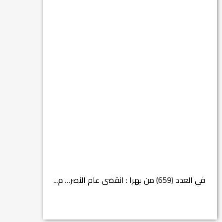
في العدد (659) من بهرا : انقضى عام النصر… م...
انتهت عملي...