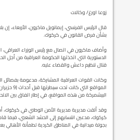
زوعا اورغ/ وكالات
قال الرئيس الفرنسي، إيمانويل ماكرون، الأربعاء، إن ب
بشأن فرض القانون في كركوك.
الدستورية التي اتخذتها الحكومة العراقية من أجل الح
قتال تنظيم داعش والقضاء عليه.
وكانت القوات العراقية المشتركة، مدعومة بفصائل الح
البيشمركة من هذه المواقع، في إطار اتفاق بين الاتحاد
وقد ألقت مديرية مديرية الأمن الوطني في كركوك، أ
كركوك، مدعين انتسابهم إلى الحشد الشعبي، فيما قا
بجولة ميدانية في المناطق الكردية لطمأنة الأهالي بع