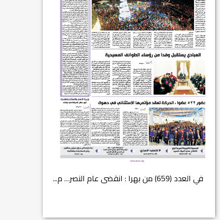
في العدد (659) من بهرا : انقضى عام النصر… م...
انتهت عملي...