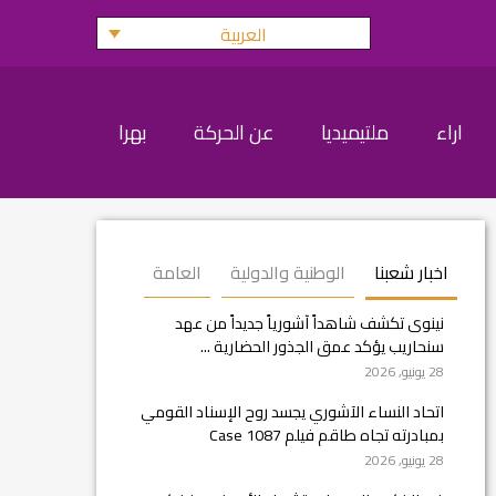
العربية
اراء
ملتيميديا
عن الحركة
بهرا
اخبار شعبنا
الوطنية والدولية
العامة
نينوى تكشف شاهداً آشورياً جديداً من عهد
سنحاريب يؤكد عمق الجذور الحضارية ...
28 يونيو, 2026
اتحاد النساء الآشوري يجسد روح الإسناد القومي
بمبادرته تجاه طاقم فيلم Case 1087
28 يونيو, 2026