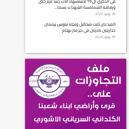
في الذكرى ال 19 لاستشهاد الأب رغيد عزيز كني
ورفاقه الشمامسة الشهداء: بسما...
28 يونيو, 2026
المبدعان ثابت ميخائيل ونجله نينوس يرممان
جداريتين نادرتين في دير مار بهنام
28 يونيو, 2026