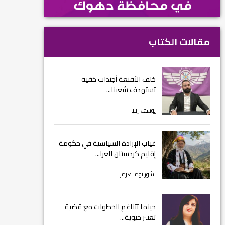
مقالات الكتاب
خلف الأقنعة أجندات خفية
تستهدف شعبنا...
يوسف إيليا
غياب الإرادة السياسية في حكومة
إقليم كردستان العرا...
اشور توما هرمز
حينما تتناغم الخطوات مع قضية
تعتبر حيوية...