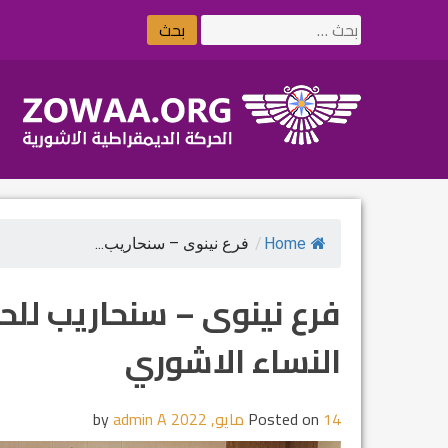
Ski
البحث
t
عن:
conten
Home
/
فرع نينوى – سنحاريب...
فرع نينوى – سنحاريب للح
النساء الاشوري
14 مايو, 2022
Posted on
by
admin A