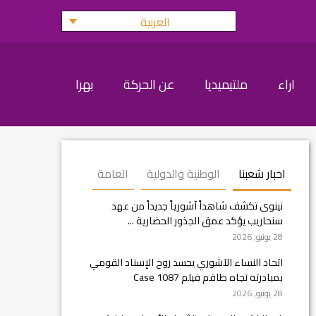
العربية
اراء
ملتيميديا
عن الحركة
بهرا
اخبار شعبنا
الوطنية والدولية
العامة
نينوى تكشف شاهداً آشورياً جديداً من عهد
سنحاريب يؤكد عمق الجذور الحضارية ...
28 يونيو, 2026
اتحاد النساء الآشوري يجسد روح الإسناد القومي
بمبادرته تجاه طاقم فيلم Case 1087
28 يونيو, 2026