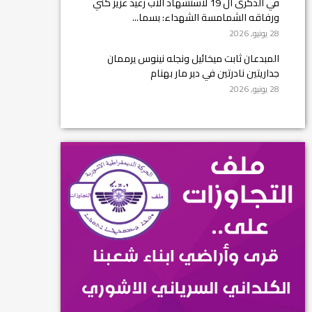
في الذكرى ال 19 لاستشهاد الأب رغيد عزيز كني
ورفاقه الشمامسة الشهداء: بسما...
28 يونيو, 2026
المبدعان ثابت ميخائيل ونجله نينوس يرممان
جداريتين نادرتين في دير مار بهنام
28 يونيو, 2026