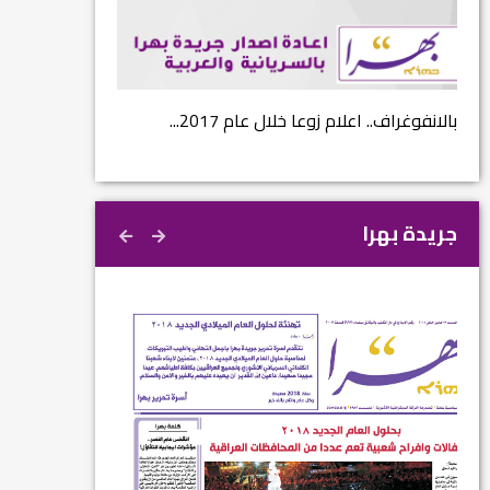
نتائج الاستفتاء.. بين اعلان الموالاة والمعارضة...
بالانفوغراف.. اعلام ز
جريدة بهرا