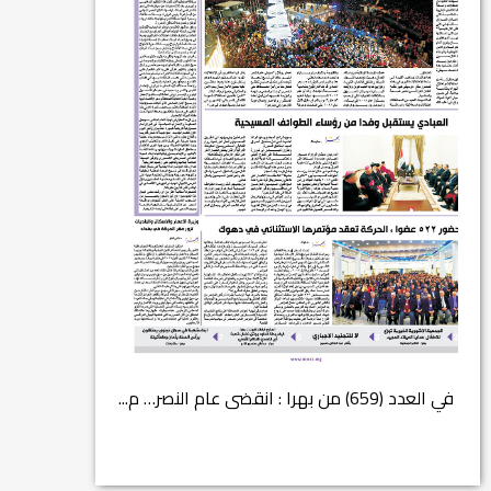
في العدد الجديد من صحيفة بهرا (658): هل
في العدد (659) من بهرا : انقضى عام النصر… م...
انتهت عملي...