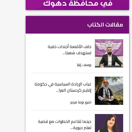
مقالات الكتاب
خلف الأقنعة أجندات خفية
تستهدف شعبنا...
يوسف إيليا
غياب الإرادة السياسية في حكومة
إقليم كردستان العرا...
اشور توما هرمز
حينما تتناغم الخطوات مع قضية
تعتبر حيوية...