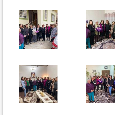
في العدد الجديد من صحيفة بهرا (658): هل
في العدد (659) من بهرا : انقضى عام النصر… م...