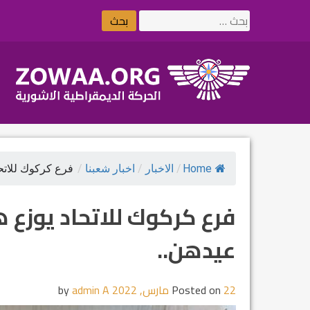
Ski
البحث
t
عن:
conten
Home
/
الاخبار
/
اخبار شعبنا
/
فرع كركوك للاتحاد
فرع كركوك للاتحاد يوزع ه
عيدهن..
22 مارس, 2022
Posted on
by
admin A