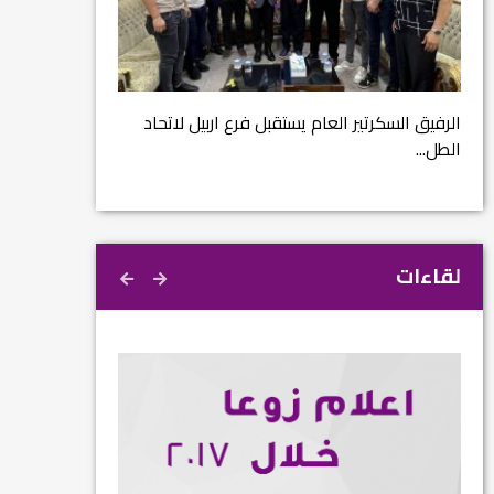
مشروع إنقاذ مدينة النمرود الأثرية.. زوعا أورغ في
الكاتب والباحث يع
م...
كبير...
د
لقاءات