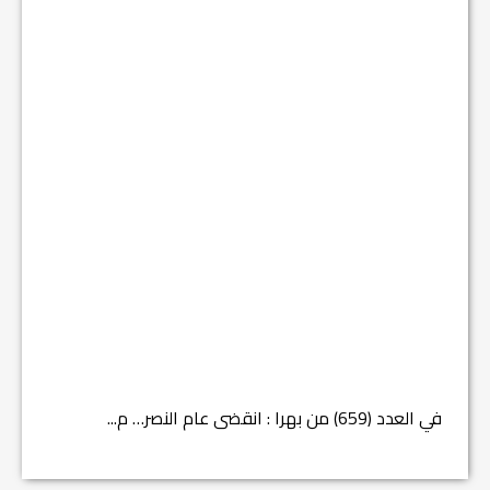
في العدد (659) من بهرا : انقضى عام النصر… م...
في العدد ا