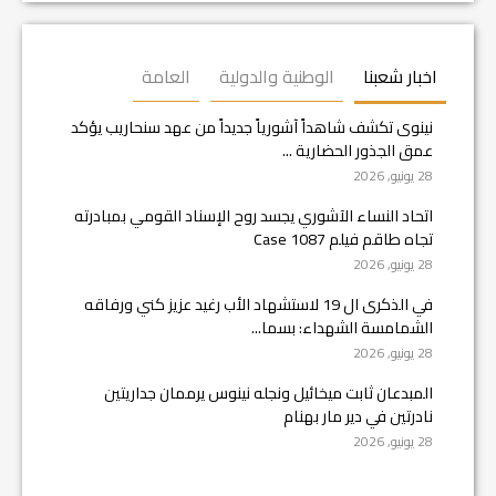
اخبار شعبنا
الوطنية والدولية
العامة
نينوى تكشف شاهداً آشورياً جديداً من عهد سنحاريب يؤكد
عمق الجذور الحضارية ...
28 يونيو, 2026
اتحاد النساء الآشوري يجسد روح الإسناد القومي بمبادرته
تجاه طاقم فيلم Case 1087
28 يونيو, 2026
في الذكرى ال 19 لاستشهاد الأب رغيد عزيز كني ورفاقه
الشمامسة الشهداء: بسما...
28 يونيو, 2026
المبدعان ثابت ميخائيل ونجله نينوس يرممان جداريتين
نادرتين في دير مار بهنام
28 يونيو, 2026