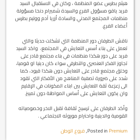
هيثم بطرس عضو المنظمة ، وكان في الاستقبال السيد
فريد ياقو مسؤول الفرع والسيدة شميرام دنخا مسؤولة
منظمات المجتمع المدني والسادة أزريا آدم ووليم بطرس
أعضاء الفرع.
ناقش الطرفان دور المنظمة التي تشكلت حديثا والتي
تعمل على بناء أسس التعايش في المجتمع، واكد السيد
فريد على دور هكذا منظمات في بناء مجتمع قادر على
تجاوز الفكر العنصري والتطرفي سواء كان دينيا او قوميا،
وخلق مجتمع قادر على التعايش دون هكذا قيود، كما
شدد على ضرورة تصفية المناهج من الأفكار التي تقود
الى زعزعة ثقة التعايش بين ابناء المكونات في الإقليم
وان يكون التعايش على أساس المواطنة دون تمييز.
وأكد الطرفان على ترسيخ ثقافة تقبل الاخر وخصوصياته
القومية والدينية واحترام موروثه الاجتماعي .
Premium
Posted in
,
فروع الوطن