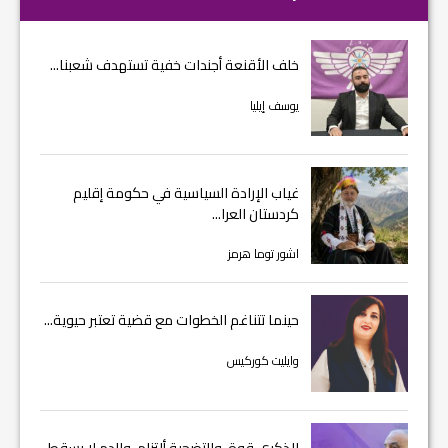
خلف الأقنعة أجندات خفية تستهدف شعبنا...
يوسف إيليا
غياب الإرادة السياسية في حكومة إقليم
كردستان العرا...
اشور توما هرمز
حينما تتناغم الخطوات مع قضية تعتبر حيوية...
وايليت كوركيس
الذكرى قوة، والتضحية ألتزام، والدم لا يسقط