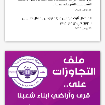
الشمامسة الشهداء: بسما...
28 يونيو, 2026
المبدعان ثابت ميخائيل ونجله نينوس يرممان جداريتين
نادرتين في دير مار بهنام
28 يونيو, 2026