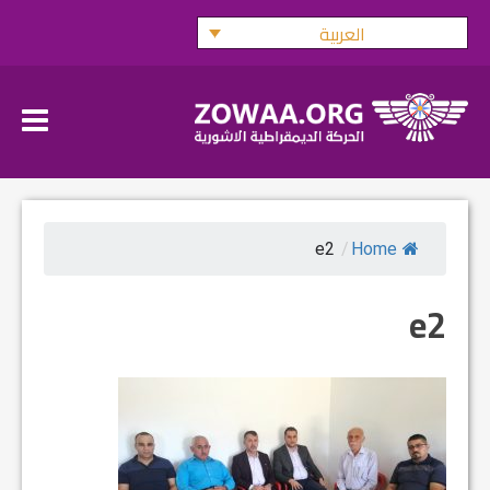
Ski
العربية
t
conten
e2
/
Home
e2