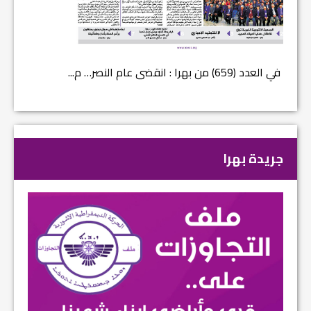
في العدد (659) من بهرا : انقضى عام النصر… م...
في العدد ا
جريدة بهرا