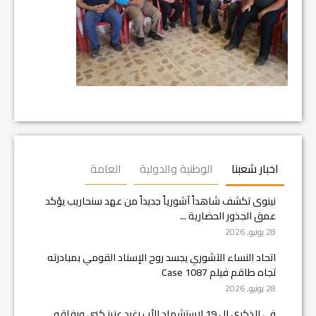
اخبار شعبنا
الوطنية والدولية
العامة
نينوى تكشف شاهداً آشورياً جديداً من عهد سنحاريب يؤكد
عمق الجذور الحضارية ...
28 يونيو, 2026
اتحاد النساء الآشوري يجسد روح الإسناد القومي بمبادرته
تجاه طاقم فيلم Case 1087
28 يونيو, 2026
في الذكرى ال 19 لاستشهاد الأب رغيد عزيز كني ورفاقه