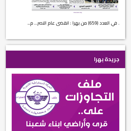
في العدد (659) من بهرا : انقضى عام النصر… م...
في العدد ا
جريدة بهرا