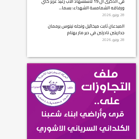
في الذكرى ال 19 لاستشهاد الأب رغيد عزيز كني
ورفاقه الشمامسة الشهداء: بسما...
28 يونيو, 2026
المبدعان ثابت ميخائيل ونجله نينوس يرممان
جداريتين نادرتين في دير مار بهنام
28 يونيو, 2026