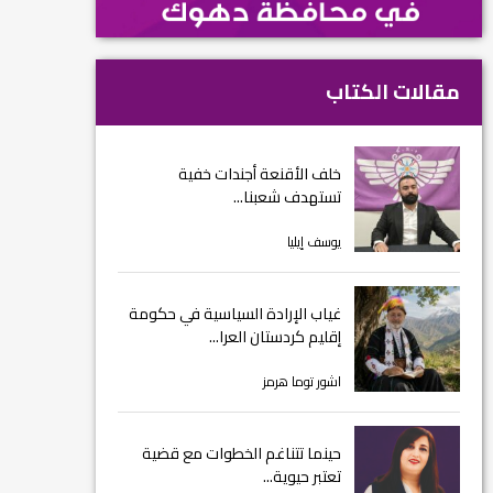
مقالات الكتاب
خلف الأقنعة أجندات خفية
تستهدف شعبنا...
يوسف إيليا
غياب الإرادة السياسية في حكومة
إقليم كردستان العرا...
اشور توما هرمز
حينما تتناغم الخطوات مع قضية
تعتبر حيوية...