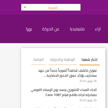
العربية
اراء
ملتيميديا
عن الحركة
بهرا
اخبار شعبنا
الوطنية والدولية
العامة
نينوى تكشف شاهداً آشورياً جديداً من عهد
سنحاريب يؤكد عمق الجذور الحضارية ...
28 يونيو, 2026
اتحاد النساء الآشوري يجسد روح الإسناد القومي
بمبادرته تجاه طاقم فيلم Case 1087
28 يونيو, 2026