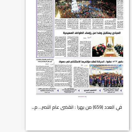
في العدد (659) من بهرا : انقضى عام النصر… م...
انتهت عملي...