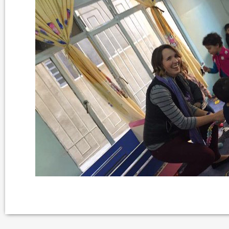
ود الأثرية.. زوعا أورغ في
الكاتب والباحث يعقوب ابونا .. الكتابة مسؤول
كبير...