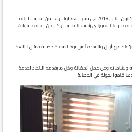
استقبل فرع أربيل لاتحاد النساء الآشوري يوم الاثنين 8 كانون الثاني 2018 في مقره بعنكاوا ، وفد من مجلس اغاثة
سيدة جوليانا تيمورازي رئيسة المجلس وكل من السيدة فيوليت
ة فرع أربيل والسيدة آلس يوخنا مديرة حضانة دمئيل التابعة
فه ونشاطاته وعن عمل الحضانة وكل مايقدمه الاتحاد لخدمة
دها قاموا بجولة في الحضانة.