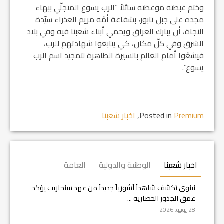
وختم غبطته موعظته سائلاً “الرب يسوع المتجلّي ببهاء
مجده على جبل تابور، بشفاعة أمّه مريم العذراء سيّدة
النجاة، أن يبارك العراق ويحمي أبناء شعبنا فيه وفي بلاد
الشرق وفي كلّ مكان، كي يتابعوا شهادتهم للرب،
فيشعّوا أمام العالم بالسيرة الطاهرة لتمجيد اسم الرب
يسوع”.
Premium
Posted in
,
اخبار شعبنا
اخبار شعبنا
الوطنية والدولية
العامة
نينوى تكشف شاهداً آشورياً جديداً من عهد سنحاريب يؤكد
عمق الجذور الحضارية ...
28 يونيو, 2026