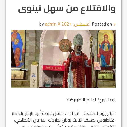
والاقتلاع من سهل نينوى
7 أغسطس, 2021
Posted on
by
admin A
زوعا اورغ/ اعلام البطريركية
صباح يوم الجمعة ٦ آب ٢٠٢١، احتفل غبطة أبينا البطريرك مار
اغناطيوس يوسف الثالث يونان بطريرك السريان الأنطاكي،
بالقداس الإلهي بمناسبة عيد تجلّي الرب يسوع على جبل