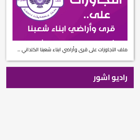
ملف التجاوزات على قرى وأراضي ابناء شعبنا الكلداني ...
راديو اشور