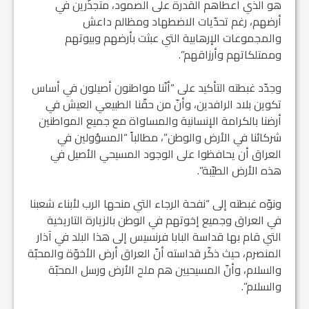
هو الذي أعطاهم القدرة على الصمود، متجذّرين في
أرضهم، رغم تحدّيات الاضطهاد ومظالم داعش
والمجموعات الإرهابية التي عبثت بأرضهم وبيوتهم
وممتلكاتهم وأرزاقهم”.
وجدّد غبطته التأكيد على “أنّنا مواطنون أصيلون في أساس
تكوين بلاد الرافدين، وأنّ من حقّنا الطبيعي العيش في
أرضنا بالكرامة الإنسانية والمساواة مع جميع المواطنين
شركائنا في الأرض والوطن”، مطالباً “المسؤولين في
العراق أن يحافظوا على الوجود المسيحي الأصيل في
هذه الأرض الطيّبة”.
ونوّه غبطته إلى “نفحة الرجاء التي منحها الرب لأبناء شعبنا
في العراق وجميع إخوتهم في الوطن بالزيارة التاريخية
التي قام بها قداسة البابا فرنسيس إلى هذا البلد في آذار
المنصرم، حيث ذكّر قداسته أنّ العراق أرض الأخوّة والمحبّة
والسلام، وأنّ المسيحيين هم ملح الأرض ورسل المحبّة
والسلام”.