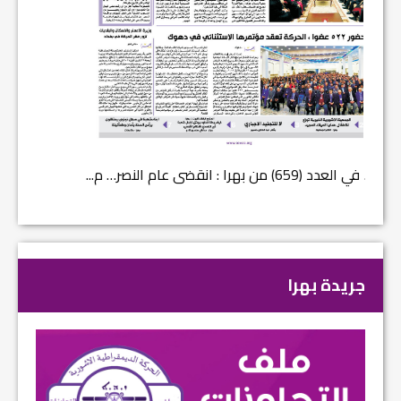
في العدد (659) من بهرا : انقضى عام النصر… م...
في العدد ا
جريدة بهرا