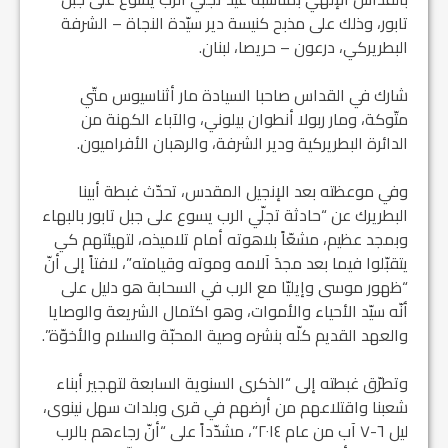
تابور، وذلك على مذبح كنيسة دير سيّدة النجاة – الشرفة
البطريركي، درعون – حريصا، لبنان.
شارك في القداس صاحبا السيادة مار أثناسيوس متّي
متّوكة، ومار ربولا أنطوان بيلوني، والآباء الكهنة من
الدائرة البطريركية ودير الشرفة، والرهبان الأفراميون.
وفي موعظته بعد الإنجيل المقدس، تحدّث غبطة أبينا
البطريرك عن “حادثة تجلّي الرب يسوع على جبل تابور بالبهاء
وبمجد عظيم، مشعّاً بلاهوته أمام تلاميذه، لتهيئتهم كي
يتقبّلوا فيما بعد مجدَ آلامه وموته وقيامته”، لافتاً إلى أنّ
“ظهور موسى وإيليّا مع الرب في السحابة هو دليل على
أنّه سيّد الأحياء والأموات، وهو اكتمال الشريعة والوصايا
والعهد القديم كلّه بنشره وصية المحبّة والسلام والأخوّة”.
وتطرّق غبطته إلى “الذكرى السنوية السابعة لتهجير أبناء
شعبنا واقتلاعهم من أرضهم في قرى وبلدات سهل نينوى،
ليل ٦-٧ آب من عام ٢٠١٤”، مشدّداً على “أنّ رجاءهم بالرب